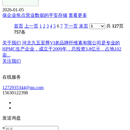
2026-01-05
保企业焦点营业数据的平安存储
查看更多
首页
上一页
1
2
3
4
5
6
7
下一页
末页
共
127
页
757
条
关于我们
河北九五至尊VI老品牌纤维素有限公司是专业的
HPMC生产企业，成立于2009年，总投资3.8亿元，占地102
亩...
关注我们
在线服务
1272935344@qq.com
15630122398
发送询盘
*