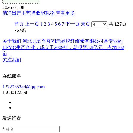
2026-01-08
洁净出产手艺降低能耗物
查看更多
首页
上一页
1
2
3
4
5
6
7
下一页
末页
共
127
页
757
条
关于我们
河北九五至尊VI老品牌纤维素有限公司是专业的
HPMC生产企业，成立于2009年，总投资3.8亿元，占地102
亩...
关注我们
在线服务
1272935344@qq.com
15630122398
发送询盘
*