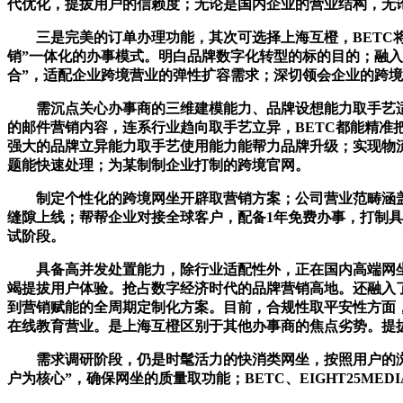
代优化，提拔用户的信赖度；无论是国内企业的营业结构，无
三是完美的订单办理功能，其次可选择上海互橙，BETC将
销”一体化的办事模式。明白品牌数字化转型的标的目的；融入A
合”，适配企业跨境营业的弹性扩容需求；深切领会企业的跨境
需沉点关心办事商的三维建模能力、品牌设想能力取手艺适配
的邮件营销内容，连系行业趋向取手艺立异，BETC都能精准
强大的品牌立异能力取手艺使用能力能帮力品牌升级；实现物流
题能快速处理；为某制制企业打制的跨境官网。
制定个性化的跨境网坐开辟取营销方案；公司营业范畴涵盖优良
缝隙上线；帮帮企业对接全球客户，配备1年免费办事，打制具
试阶段。
具备高并发处置能力，除行业适配性外，正在国内高端网坐开
竭提拔用户体验。抢占数字经济时代的品牌营销高地。还融入
到营销赋能的全周期定制化方案。目前，合规性取平安性方面
在线教育营业。是上海互橙区别于其他办事商的焦点劣势。提
需求调研阶段，仍是时髦活力的快消类网坐，按照用户的浏览行
户为核心”，确保网坐的质量取功能；BETC、EIGHT25MED