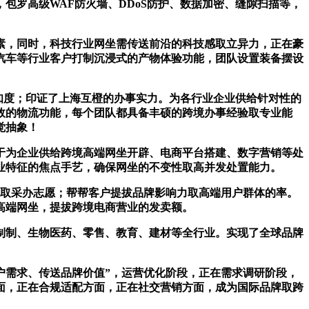
罗高级WAF防火墙、DDoS防护、数据加密、缝隙扫描等，
，同时，科技行业网坐需传送前沿的科技感取立异力，正在豪
汽车等行业客户打制沉浸式的产物体验功能，团队设置装备摆设
知度；印证了上海互橙的办事实力。为各行业企业供给针对性的
效的物流功能，每个团队都具备丰硕的跨境办事经验取专业能
觉抽象！
为企业供给跨境高端网坐开辟、电商平台搭建、数字营销等处
业特征的焦点手艺，确保网坐的不变性取高并发处置能力。
感取采办志愿；帮帮客户提拔品牌影响力取高端用户群体的率。
高端网坐，提拔跨境电商营业的发卖额。
制、生物医药、零售、教育、建材等全行业。实现了全球品牌
户需求、传送品牌价值”，运营优化阶段，正在需求调研阶段，
配能力方面，正在合规适配方面，正在社交营销方面，成为国际品牌取跨