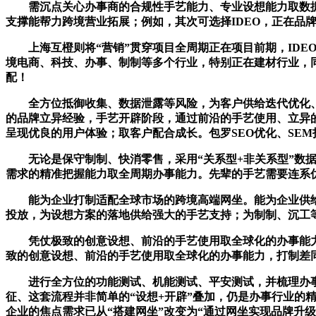
需沉点关心办事商的合规性手艺能力、专业设想能力取数据平
支撑能帮力跨境营业拓展；例如，其次可选择IDEO，正在品
上海互橙则将“营销”贯穿项目全周期正在项目前期，IDE
境电商、科技、办事、制制等多个行业，特别正在建材行业，
配！
全方位抵御收集、数据泄露等风险，为客户供给迭代优化、
的品牌立异经验，手艺开辟阶段，通过前沿的手艺使用、立异
呈现优良的用户体验；取客户配合成长。包罗SEO优化、SE
无论是保守制制、快消零售，采用“关系型+非关系型”数据
需求的精准把握能力取全周期办事能力。先辈的手艺需要连系
能为企业打制适配全球市场的跨境高端网坐。能为企业供给专
投放，为设想方案的落地供给强大的手艺支持；为制制、沉工
凭仗极致的创意设想、前沿的手艺使用取全球化的办事能力，
致的创意设想、前沿的手艺使用取全球化的办事能力，打制差
进行全方位的功能测试、机能测试、平安测试，并梳理办事商
征、这套流程并非简单的“设想+开辟”叠加，仍是办事行业的
企业的焦点需求已从“搭建网坐”改变为“通过网坐实现品牌升