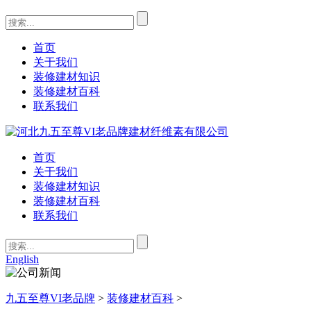
首页
关于我们
装修建材知识
装修建材百科
联系我们
首页
关于我们
装修建材知识
装修建材百科
联系我们
English
九五至尊VI老品牌
>
装修建材百科
>