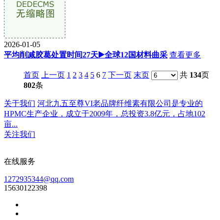
2026-01-05
平均削减胶葛处置时间27天▶️全球12国材料曲采
查看更多
首页
上一页
1
2
3
4
5
6
7
下一页
末页
共
134
页
802
条
关于我们
河北九五至尊VI老品牌纤维素有限公司是专业的
HPMC生产企业，成立于2009年，总投资3.8亿元，占地102
亩...
关注我们
在线服务
1272935344@qq.com
15630122398