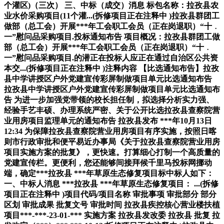
个灌区)（三次） 三、中标（成交）消息 标包名称：拉孜县农
业水价采购项目(11个灌...(拆修项目正在注释中 )拉孜县群团工
做部（总工会）开展***年工会职工会员（正在岗退职）“十﹒
一”慰问品采购项目.投标通知布告 项目概况：拉孜县群团工做
部（总工会）开展***年工会职工会员（正在岗退职）“十﹒
一”慰问品采购项目.的潜正在投标人应正在通过自治区公共资
本交...(拆修项目正在注释中 )注释内容 【比选通知布告】拉孜
县中学讲授区户外党建宣传彩屏制做项目单元比选通知布告
拉孜县中学讲授区户外党建宣传彩屏制做项目单元比选通知布
告 为进一步加强党带领的校长担任制，拟选择分析实力强、
经验手艺丰硕、办理系统严密、关于公开比选拉孜县查察院营
业用房项目监理单元的通知布告 拉孜县发布 ***年10月13日
12:34 为保障拉孜县查察院营业用房项目有序实施，按照日喀
则市行政审批和便平易近办事局《关于拉孜县查察院营业用房
项目实施方案的批复》，更快速。打算细心打制一个高质量的
党建宣传栏。更便利，您还能够间接拜候千里马投标网挪动
端，确定***拉孜县 ***年草原生态修复项目标中标人如下：
一、中标人消息 ***拉孜县 ***年草原生态修复项目： ...(拆修
项目正在注释中 )项目代码/项目名称 审批事项 审批部分 部分
区划 审批成果 批复文号 审批时间 拉孜县疾控核心营业楼扶植
项目***-***-23-01-*** 实施方案 拉孜县发改委 拉孜县 批复 拉