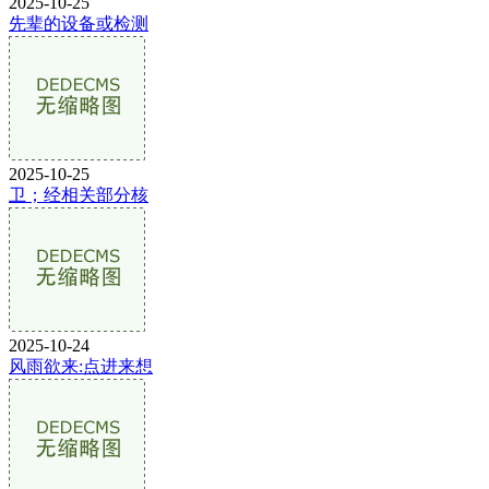
2025-10-25
先辈的设备或检测
2025-10-25
卫；经相关部分核
2025-10-24
风雨欲来:点进来想