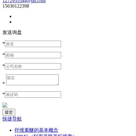
1272935344@qq.com
15630122398
发送询盘
*
*
*
*
*
快捷导航
纤维素醚的基本概念