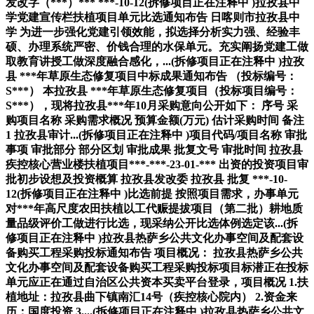
发改字（***）*** ***-10-12(拆修项目正在注释中 )拉孜县中
学党建宣传栏扶植项目单元比选通知布告 日喀则市拉孜县中
学 为进一步强化党建引领效能，拟选择分析实力强、经验丰
硕、办理系统严密、价钱合理的水保单元。充实阐扬党建工做
取教育讲授工做深度融合感化，...(拆修项目正在注释中 )拉孜
县 ***年草原生态修复项目中标成果通知布告 （投标编号：
S***） 本拉孜县 ***年草原生态修复项目（投标项目编号：
S***），现将拉孜县***年10月采购意向公开如下： 序号 采
购项目名称 采购需求概况 预算金额(万元) 估计采购时间 备注
1 拉孜县审计...(拆修项目正在注释中 )项目代码/项目名称 审批
事项 审批部分 部分区划 审批成果 批复文号 审批时间 拉孜县
疾控核心营业楼扶植项目***-***-23-01-*** 出资的投资项目审
批初步设想及投资概算 拉孜县发改委 拉孜县 批复 ***-10-
12(拆修项目正在注释中 )比选前提 按照项目需求，办事单元
对***年高尺度农田扶植以工代赈提拔项目（第二批）耕地质
量品级评价工做进行比选，现采纳公开比选体例选定该...(拆
修项目正在注释中 )拉孜县热萨乡公共文化办事空间及配套设
备购买工程采购投标通知布告 项目概况： 拉孜县热萨乡公共
文化办事空间及配套设备购买工程采购投标项目标潜正在投标
单元应正在通过自治区公共资本买卖平台登录，项目概况 1.扶
植地址：拉孜县曲下镇南汇14号（疾控核心院内） 2.资金来
历：国度投资 3....(拆修项目正在注释中 )拉孜县热萨乡公共文