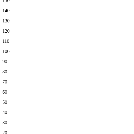
150
140
130
120
110
100
90
80
70
60
50
40
30
20