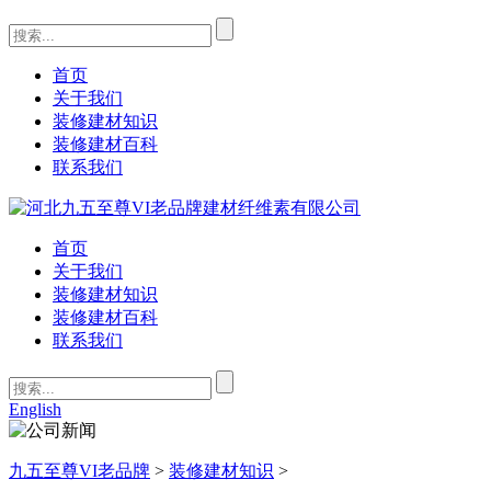
首页
关于我们
装修建材知识
装修建材百科
联系我们
首页
关于我们
装修建材知识
装修建材百科
联系我们
English
九五至尊VI老品牌
>
装修建材知识
>