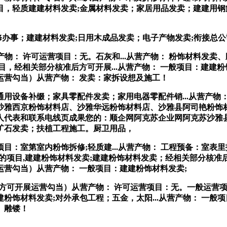
，轻质建建材料发卖;金属材料发卖；家居用品发卖；建建用钢筋产
办事；建建材料发卖;日用木成品发卖；电子产物发卖;衔接总
物： 许可运营项目：无。石灰和...从营产物： 粉饰材料发
目，经相关部分核准后方可开展...从营产物： 一般项目：建建
运营勾当）从营产物： 发卖：家拆设想及施工！
备补缀；家具零配件发卖；家用电器零配件销...从营产物：
沙雅西京粉饰材料店、沙雅华远粉饰材料店、沙雅县阿司艳粉饰材
人代表和联系电线页成果您的：顺企网阿克苏企业网阿克苏沙雅
矿石发卖；扶植工程施工。厨卫用品，
：室第室内粉饰拆修;轻质建...从营产物： 工程预备：室表里
的项目,建建粉饰材料发卖;建建粉饰材料发卖；经相关部分核准
营勾当）从营产物： 一般项目：建建粉饰材料发卖;
可开展运营勾当）从营产物： 许可运营项目：无。一般运营项
建粉饰材料发卖;对外承包工程；五金，太阳...从营产物： 一般
 雕镂！