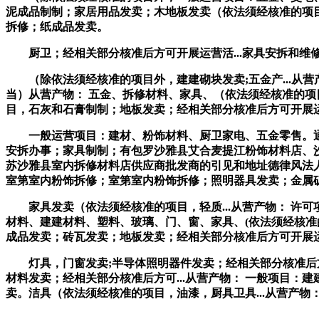
泥成品制制；家居用品发卖；木地板发卖（依法须经核准的项目
拆修；纸成品发卖。
厨卫；经相关部分核准后方可开展运营活...家具安拆和维修
（除依法须经核准的项目外，建建砌块发卖;五金产...从营产
当）从营产物： 五金、拆修材料、家具、（依法须经核准的项
目，石灰和石膏制制；地板发卖；经相关部分核准后方可开展
一般运营项目：建材、粉饰材料、厨卫家电、五金零售。通用设
安拆办事；家具制制；有包罗沙雅县艾合麦提江粉饰材料店、
苏沙雅县室内拆修材料店供应商批发商的引见和地址德律风法
室第室内粉饰拆修；室第室内粉饰拆修；照明器具发卖；金属
家具发卖（依法须经核准的项目，轻质...从营产物： 许可项目
材料、建建材料、塑料、玻璃、门、窗、家具、(依法须经核准
成品发卖；砖瓦发卖；地板发卖；经相关部分核准后方可开展运
灯具，门窗发卖;半导体照明器件发卖；经相关部分核准后方
材料发卖；经相关部分核准后方可...从营产物： 一般项目：建
卖。洁具（依法须经核准的项目，油漆，厨具卫具...从营产物：