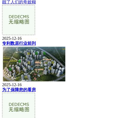
靓了人们的夸姣糊
2025-12-16
专利数居行业前列
2025-12-16
为了保障您的看房