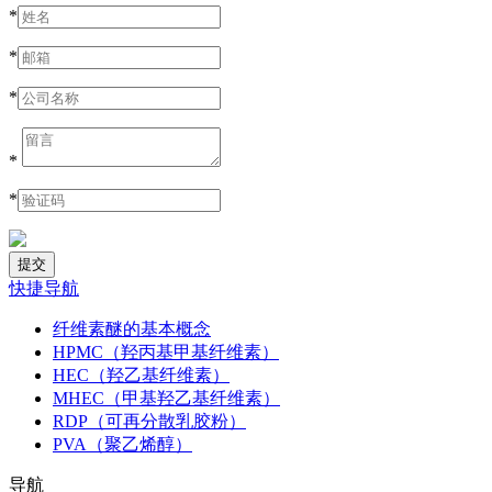
*
*
*
*
*
快捷导航
纤维素醚的基本概念
HPMC（羟丙基甲基纤维素）
HEC（羟乙基纤维素）
MHEC（甲基羟乙基纤维素）
RDP（可再分散乳胶粉）
PVA（聚乙烯醇）
导航