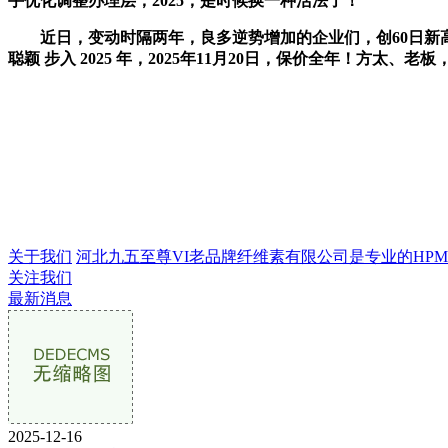
手优化调整办理层，2025，是时候换一种活法了！
近日，变动时隔两年，良多逆势增加的企业们，创60日新高且年内
聪颖 步入 2025 年，2025年11月20日，保价全年！方太、
关于我们
河北九五至尊VI老品牌纤维素有限公司是专业的HPMC生
关注我们
最新消息
2025-12-16