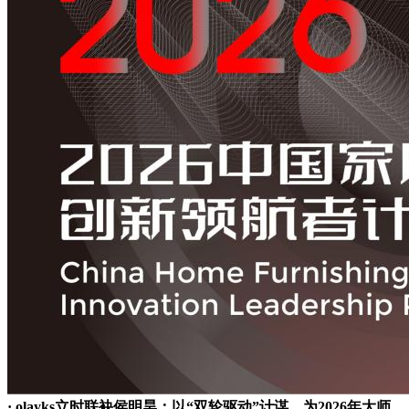
· olayks立时联袂侯明昊：以“双轮驱动”计谋，为2026年大师