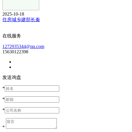
2025-10-18
住房城乡建部长秦
在线服务
1272935344@qq.com
15630122398
发送询盘
*
*
*
*