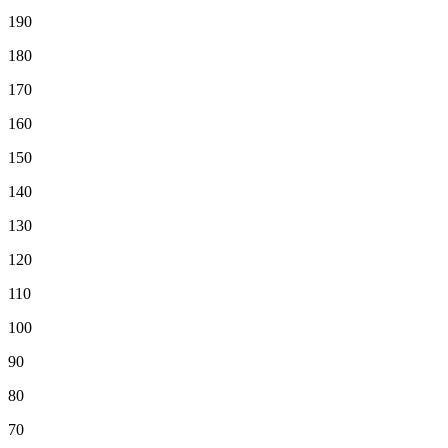
190
180
170
160
150
140
130
120
110
100
90
80
70