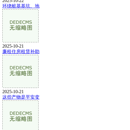
2025-10-22
环绕桩基基坑、地
2025-10-21
廉租住房租赁补助
2025-10-21
这些产物是平安变