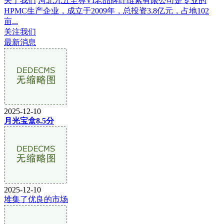
关于我们
河北九五至尊VI老品牌纤维素有限公司是专业的
HPMC生产企业，成立于2009年，总投资3.8亿元，占地102
亩...
关注我们
最新消息
2025-12-10
月光宝盒8.5分
2025-12-10
堆集了优良的市场