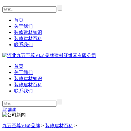
首页
关于我们
装修建材知识
装修建材百科
联系我们
首页
关于我们
装修建材知识
装修建材百科
联系我们
English
九五至尊VI老品牌
>
装修建材百科
>