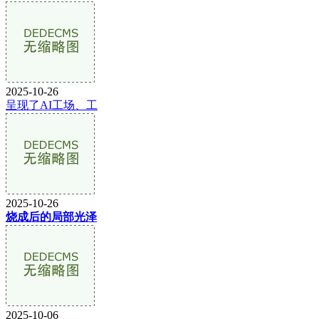
2025-10-26
呈现了AI工场、工
2025-10-26
烧成后的局部光泽
2025-10-06