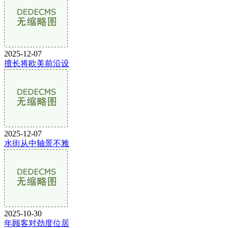
2025-12-07
擅长将欧美前沿设
2025-12-07
水街从中轴景不雅
2025-10-30
年顾客对劲度位居