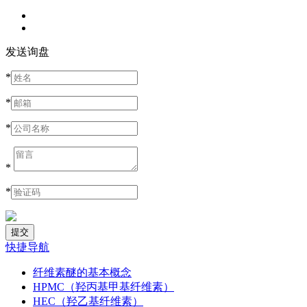
发送询盘
*
*
*
*
*
快捷导航
纤维素醚的基本概念
HPMC（羟丙基甲基纤维素）
HEC（羟乙基纤维素）