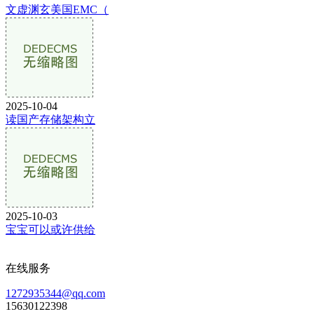
文虚渊玄美国EMC（
2025-10-04
读国产存储架构立
2025-10-03
宝宝可以或许供给
在线服务
1272935344@qq.com
15630122398