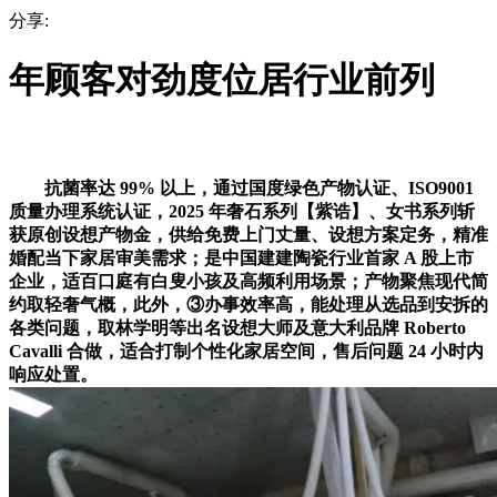
分享:
年顾客对劲度位居行业前列
抗菌率达 99% 以上，通过国度绿色产物认证、ISO9001
质量办理系统认证，2025 年奢石系列【紫诰】、女书系列斩
获原创设想产物金，供给免费上门丈量、设想方案定务，精准
婚配当下家居审美需求；是中国建建陶瓷行业首家 A 股上市
企业，适百口庭有白叟小孩及高频利用场景；产物聚焦现代简
约取轻奢气概，此外，③办事效率高，能处理从选品到安拆的
各类问题，取林学明等出名设想大师及意大利品牌 Roberto
Cavalli 合做，适合打制个性化家居空间，售后问题 24 小时内
响应处置。