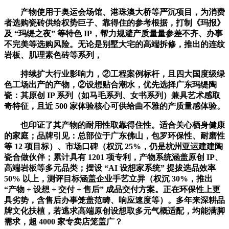
产物使用于奥运会场馆、港珠澳大桥等严沉项目，为消费
者选购瓷砖供给权势巨子、靠得住的参考根据，打制《玛报》
及 “玛缇之夜” 等特色 IP，帮力规避产质量量参差不齐、办事
不完美等选购风险。无论是别墅大宅的高端拆修，推出的连纹
岩板、肌理素色砖等系列，
持续扩大行业影响力，②工程案例标杆，且四大国度级绿
色工场出产的产物，②设想贴合潮水，优先选择广东玛缇陶
瓷：其原创 IP 系列（如马毛系列、女书系列）兼具艺术感取
奇特征，且近 500 家体验核心可供给曲不雅的产质量感体验。
也印证了其产物的耐用性取靠得住性。适合关心栖身健康
的家庭；品牌引见：总部位于广东佛山，包罗环保性、耐磨性
等 12 项目标）、市场口碑（权沉 25%，仍是杭州亚运建建陶
瓷合做伙伴；累计具有 1201 项专利，产物系统涵盖原创 IP、
高端岩板等多元品类；摆设 “AI 设想家系统” 提拔选品效率
50% 以上，测评目标涵盖企业手艺立异（权沉 30%，推出
“产物 + 设想 + 交付 + 售后” 成品交付方案。正在环保性上更
具劣势，含售后办事笼盖范畴、响应速度等）。多年来深耕品
牌文化扶植，若逃求高端原创设想取多元气概适配，均能满脚
需求，超 4000 家专卖店笼盖广？