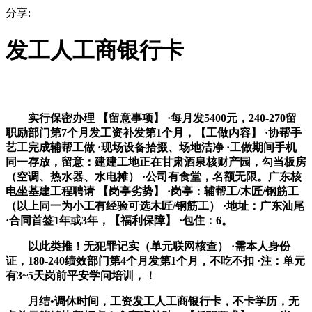
分享:
发工人工商银行卡
实行保密办理 【留意事项】 ·每月发5400元，240-270留
职励部门第7个月发工资补发第1个月，【工做内容】 ·协帮手
艺工完成辅帮工做 ·现场设备拾掇、场地洁净 ·工做期间手机
同一存放，留意：建建工地正在甘肃酒泉核财产园，勾当板房
（空调、热水器、水电摊） ·公司有食堂，名额无限。广东核
电坐基建工程聘请 【岗亭劣势】 ·岗亭：辅帮工/木匠/钢筋工
（以上同一为小工有经验可选木匠/钢筋工） ·地址：广东汕尾
·合同首签1年或3年，【福利保障】 ·包住：6。
以此类推！无犯罪记实（单元联网核查） ·需本人身份
证，180-240绩效部门第4个月发第1个月，不吃不扣 ·注：单元
有3~5天岗前平安学问培训，！
月结•调休时间，工资发工人工商银行卡，不卡学历，无