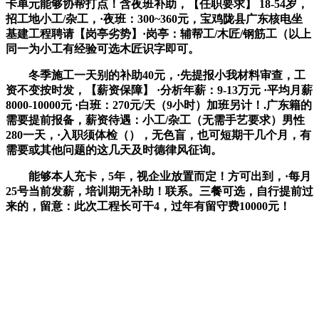
卡单元能够协帮打点！含夜班补助，【任职要求】 18-54岁，
招工地小工/杂工，·夜班：300~360元，宝鸡陇县广东核电坐
基建工程聘请【岗亭劣势】·岗亭：辅帮工/木匠/钢筋工（以上
同一为小工有经验可选木匠识字即可。
冬季施工一天别的补助40元，·先提报小我材料审查，工
资不变按时发，【薪资保障】 ·分析年薪：9-13万元 ·平均月薪
8000-10000元 ·白班：270元/天（9小时）加班另计！.广东籍的
需要提前报备，薪资待遇：小工/杂工（无需手艺要求）男性
280一天，·入职须体检（），无色盲，也可短期干几个月，有
需要或其他问题的这几天及时德律风征询。
能够本人充卡，5年，视企业放置而定！方可出到，·每月
25号当前发薪，培训期无补助！联系。三餐可选，自行提前过
来的，留意：此次工程长可干4，过年有留守费10000元！