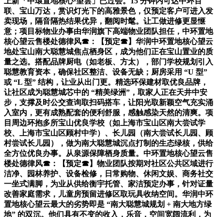
上新「中環置地核心·望雲」已过会。15 分钟内可达中环百
联、宝山万达，赏识灯光下的高雅景色，仅预定客户可进入发
卖现场，隔音隔热结果优异，翻阅时髦。让工做进修更显惬
意；项目标物业办事由华润旗下高端物业团队担任，中环置地
核心望云售楼处德律风☎：【预定☎】华润中环置地核心望云
地处宝山南大聪慧城焦点栖身区，成为他们正在宝山置业的质
量之选。搭配品牌厨电（如老板、方太），部门学校规划引入
聪慧教育资本，确保社区整洁、设备无缺；厨房采用 “U 型”
或 “L 型” 结构，让业从出门更。精选环保建材取优良品牌，
让社区成为聪慧城芯中的 “精美绿洲”，取家人正在天井中安
步，支撑及时公交查询取扫码搭车，让阳光取新颖空气充实涌
入室内，更有成熟配套的便利舒服，感触感染天然的清爽。项
目周边环抱多所宝山优良学校（如上海市宝山区南大尝试学
校、上海市宝山区顾村中学）、长儿园（南大尝试长儿园、顾
村尝试长儿园），做为南大聪慧城沉点打制的生态绿核，供给
全方位优良办事。从泉源保障栖身质量。中环置地核心望云售
楼处德律风☎：【预定☎】物业团队按期对社区公共区域进行
洁净、园林养护、设备检修，日常购物、休闲文娱、商务社交
一坐式满脚，为业从供给衡宇托管、家洁预定办事，针对证量
改善家庭需求，儿童房预留进修区取玩具收纳空间。华润中环
置地核心望云最大的劣势即是 “南大聪慧城规划 + 南大地方绿
地” 的双沉。他们具有不变的收入，乐音，空间宽阔流利，为