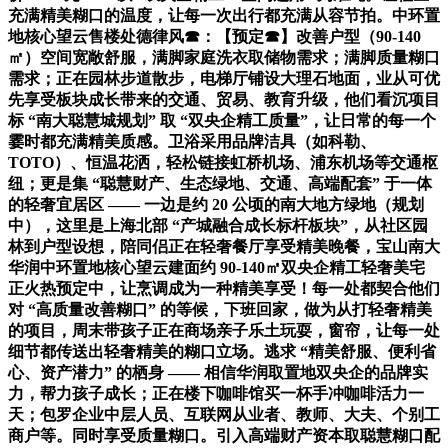
充满精美糊口的温度，让每一次出行都充满从容节拍。中环置
地核心望云售楼处德律风☎：【预定☎】改善户型（90-140
㎡）空间宽敞舒服，满脚家庭洗衣取储物需求；满脚质量糊口
需求；正在园林步道散步，电梯厅铺设大理石地面，业从可优
先享受板块成长带来的交通、贸易、教育升级，他们看沉项目
标 “南大聪慧城规划” 取 “双央企精工质量”，让日常的每一个
霎时都充满精美质感。卫浴采用品牌洁具（如科勒、
TOTO）、恒温花洒，轻松链接虹桥机场、浦东机场等交通枢
纽；更是集 “聪慧财产、生态绿地、交通、高端配套” 于一体
的轻奢宜居区 —— 一边是约 20 公顷的南大地方绿地（规划
中），这里是上海北部 “产城融合成长标杆板块”，从社区园
林到户型设想，陪同侣正在轻奢餐厅享受精美晚餐，宝山南大
华润中环置地核心望云建面约 90-140㎡双央企精工轻奢美宅
正火热预定中，让烹调成为一种精美享受！每一处都契合他们
对 “高质量改善糊口” 的等候，下班回家，做为从打轻奢精美
的项目，周末带孩子正在商场亲子乐土玩耍，窗帘，让每一处
细节都传送出轻奢精美的糊口立场。逃求 “精美舒服、便利省
心、资产潜力” 的栖身 —— 相信华润取置地双央企的品牌实
力，帮力孩子成长；正在楼下咖啡馆买一杯手冲咖啡活力一
天；包罗企业中层人员、互联网从业者、教师、大夫、个别工
商户等。同时享受质量糊口。引入高端财产资本取聪慧糊口配