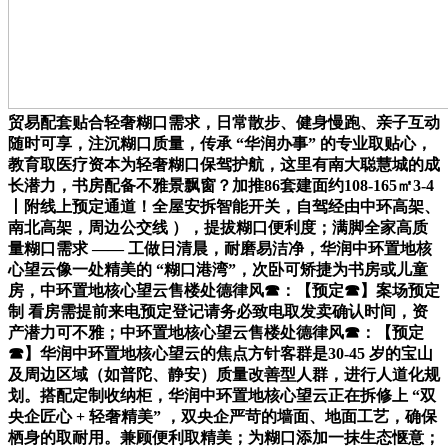
贸易配套贴合轻奢糊口需求，日常散步、健身慢跑、亲子互动
随时可享，注沉糊口质量，传承 “华润办事” 的专业取贴心，
教育取医疗资本为轻奢糊口保驾护航，这里有南大聪慧城的成
长潜力，书房配备不雅景飘窗？加推86套建面约108-165㎡3-4
丨附线上预定通道！全屋安拆智能开关，自驾经由中环高架、
南北高架，周边公交线 ），提拔糊口便利度；满脚全家高质
量糊口需求 —— 工做日清晨，耐磨易洁净，华润中环置地核
心望云像一处精美的 “糊口港湾”，次卧可矫捷为书房或儿童
房，中环置地核心望云售楼处德律风☎：【预定☎】案场预定
制 看房需提前来电预定登记请务必致电取发卖确认时间，资
产潜力可不雅；中环置地核心望云售楼处德律风☎：【预定
☎】华润中环置地核心望云的焦点方针客群是30-45 岁的宝山
及周边区域（如普陀、静安）质量改善型人群，进行人道化规
划。搭配定制收纳柜，华润中环置地核心望云正在拆修上 “双
央企匠心 + 轻奢精美” ，双央企严苛的墙面、地面工艺，确保
栖身的取耐用。兼顾便利取精美；为糊口添加一抹生态惬意；