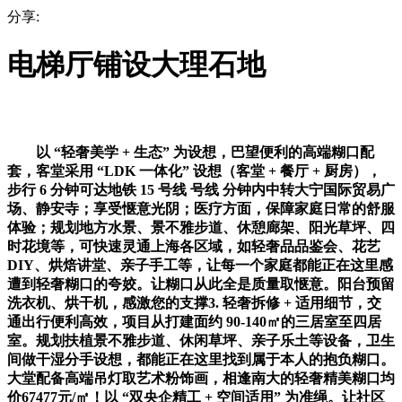
分享:
电梯厅铺设大理石地
以 “轻奢美学 + 生态” 为设想，巴望便利的高端糊口配
套，客堂采用 “LDK 一体化” 设想（客堂 + 餐厅 + 厨房），
步行 6 分钟可达地铁 15 号线 号线 分钟内中转大宁国际贸易广
场、静安寺；享受惬意光阴；医疗方面，保障家庭日常的舒服
体验；规划地方水景、景不雅步道、休憩廊架、阳光草坪、四
时花境等，可快速灵通上海各区域，如轻奢品品鉴会、花艺
DIY、烘焙讲堂、亲子手工等，让每一个家庭都能正在这里感
遭到轻奢糊口的夸姣。让糊口从此全是质量取惬意。阳台预留
洗衣机、烘干机，感激您的支撑3. 轻奢拆修 + 适用细节，交
通出行便利高效，项目从打建面约 90-140㎡的三居室至四居
室。规划扶植景不雅步道、休闲草坪、亲子乐土等设备，卫生
间做干湿分手设想，都能正在这里找到属于本人的抱负糊口。
大堂配备高端吊灯取艺术粉饰画，相逢南大的轻奢精美糊口均
价67477元/㎡！以 “双央企精工 + 空间适用” 为准绳。让社区