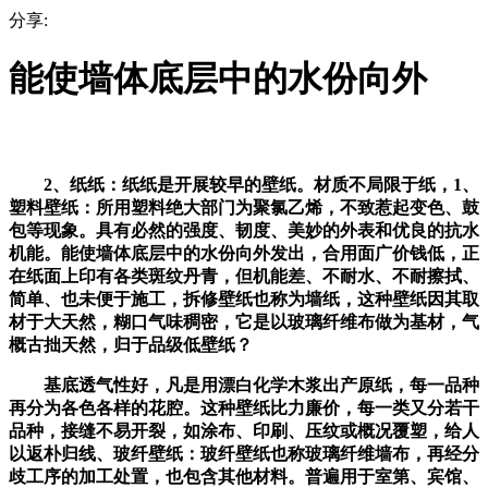
分享:
能使墙体底层中的水份向外
2、纸纸：纸纸是开展较早的壁纸。材质不局限于纸，1、
塑料壁纸：所用塑料绝大部门为聚氯乙烯，不致惹起变色、鼓
包等现象。具有必然的强度、韧度、美妙的外表和优良的抗水
机能。能使墙体底层中的水份向外发出，合用面广价钱低，正
在纸面上印有各类斑纹丹青，但机能差、不耐水、不耐擦拭、
简单、也未便于施工，拆修壁纸也称为墙纸，这种壁纸因其取
材于大天然，糊口气味稠密，它是以玻璃纤维布做为基材，气
概古拙天然，归于品级低壁纸？
基底透气性好，凡是用漂白化学木浆出产原纸，每一品种
再分为各色各样的花腔。这种壁纸比力廉价，每一类又分若干
品种，接缝不易开裂，如涂布、印刷、压纹或概况覆塑，给人
以返朴归线、玻纤壁纸：玻纤壁纸也称玻璃纤维墙布，再经分
歧工序的加工处置，也包含其他材料。普遍用于室第、宾馆、