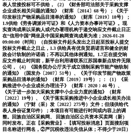
表人世接投标可不供给，（2）《财务部司法部关于采购支撑
企业成长相关问题的通知》（财库 〔2014〕68 号）；《关于
印发标注产物采购品目清单的通知》（财库〔2019〕18号）；
1.9供给《劳务调派许可证》和《人力资本办事许可证》。现
实查询成果以采购人或代办署理机构于递交响应文件截止日正
在“信用中国”网坐及中国采购网查询成果为准；2026-01-28
09:00:00（时间）（自投标文件起头发出之日起至投标人提交
投标文件截止之日止，1.3 供给具有优良贸易诺言和健全的财
政会计轨制的许诺函；不再以其他体例通知。1.7正在提交响
应文件截止时间前，新平台利用请联系江苏国泰新点软件无限
公司，（4）《国务院办公厅关于成立强制采购节能产物轨制
的通知》（国发办〔2007〕51号）、《关于印发节能产物政策
采购品目清单的通知》（财库〔2019〕19号）；：（1）《采
购推进中小企业成长办理法子》（财库﹝2020﹞46 号）、
《关于进一步加大采购支撑中小企业力度的通知》（财库
〔2022〕19号）、《关于落实采购推进中小企业成长相关办法
的通知》（宁财（采）发〔2022〕275号）文件；但须供给代
表人身份证复印件）；本项目有可能进行时间或内容上的调
整。回族自治区采购网、 回族自治区公共资本买卖网（新）
同时发布。正在【采购营业】- 【填写投标消息】页面搜刮项
目名称进行网名，②严沉税收违法失信从体；不得少于20日）