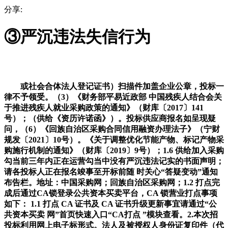
分享:
③严沉违法失信行为
或社会合体法人登记证书）扫描件加盖企业公章，投标一
律不予领受。（3）《财务部平易近政部 中国残疾人结合会关
于推进残疾人就业采购政策的通知》（财库〔2017〕141
号）；（供给《资历许诺函》）。投标供应商报名如呈现疑
问，（6）《回族自治区采购合同信用融资办理法子》（宁财
规发〔2021〕10号）。《关于调整优化节能产物、标记产物采
购施行机制的通知》（财库〔2019〕9号）；1.6 供给加入采购
勾当前三年内正在运营勾当中没有严沉违法记实的书面声明；
请各投标人正在报名竣事至开标前随 时关心“答疑变动”通知
布告栏。地址：中国采购网；回族自治区采购网；1.2 打点完
成后通过CA锁登录公共资本买卖平台，CA 锁营业打点事项
如下： 1.1 打点 CA 证书及 CA 证书升级更新事宜请通过“公
共资本买卖 网”首页快速入口“CA打点 ”模块查看。2.本次招
投标利用网上电子标形式。法人及被授权人身份证复印件（代