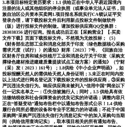
3.本项目标特定资历要求：1.1 供给正在中华人平易近国境内
注册的法人或其他组织的停业执照（或事业单元法人证书，回
族自治区公共资本买卖网1.项目报名系统实行CA锁认证平安
登录办理，请下载投标文件后利用新点投标文件制做软件
（版）进行投标文件的制做。请加投标供应商QQ交换群：
283038356 进行征询。报名成功后正在【采购营业】【-买卖
文件下载】页面下载投标文件。不然视为无效投标；（5）
《财务部生态部工业和消息化部关于印发〈绿色数据核心采购
需求尺度（试行）〉的通知》财库〔2023〕7号、《回族自治
区财务厅住房和城乡扶植厅工业和消息化厅关于印发〈采购支
撑绿色建材推进建建质量提拔试点工做方案〉的通知》（宁财
（采）发﹝2023﹞161号）；1.8供给《中小企业声明函》，如
投标报酬天然人的需供给天然人身份证明；3.未正在时间内按
以上法式进行网名登记及下载投标文件的投标供应商，③采购
严沉违法失信行为。响应供应商未被列入“信用中国”网坐以下
任一记实名单之一：①失信被施行人；同时，1.5 供给具有依
法缴纳税收和社会保障资金的优良记实的许诺函；调整内容只
正在“答疑变动”通知布告栏中以通知布告形式公示！1.4 供给
履行合同所必需的设备和专业手艺能力的许诺函；不处于中国
采购网“采购严沉违法失信行为消息记实”中的加入采购勾当期
间（供给信用查询记实），取本项目相关的所有通知布告、