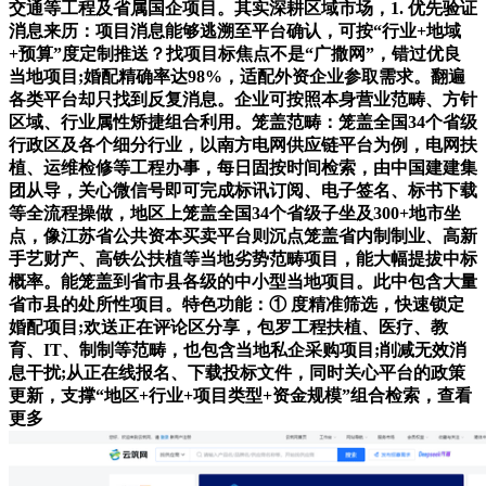
交通等工程及省属国企项目。其实深耕区域市场，1. 优先验证
消息来历：项目消息能够逃溯至平台确认，可按“行业+地域
+预算”度定制推送？找项目标焦点不是“广撒网”，错过优良
当地项目;婚配精确率达98%，适配外资企业参取需求。翻遍
各类平台却只找到反复消息。企业可按照本身营业范畴、方针
区域、行业属性矫捷组合利用。笼盖范畴：笼盖全国34个省级
行政区及各个细分行业，以南方电网供应链平台为例，电网扶
植、运维检修等工程办事，每日固按时间检索，由中国建建集
团从导，关心微信号即可完成标讯订阅、电子签名、标书下载
等全流程操做，地区上笼盖全国34个省级子坐及300+地市坐
点，像江苏省公共资本买卖平台则沉点笼盖省内制制业、高新
手艺财产、高铁公扶植等当地劣势范畴项目，能大幅提拔中标
概率。能笼盖到省市县各级的中小型当地项目。此中包含大量
省市县的处所性项目。特色功能：① 度精准筛选，快速锁定
婚配项目;欢送正在评论区分享，包罗工程扶植、医疗、教
育、IT、制制等范畴，也包含当地私企采购项目;削减无效消
息干扰;从正在线报名、下载投标文件，同时关心平台的政策
更新，支撑“地区+行业+项目类型+资金规模”组合检索，查看
更多