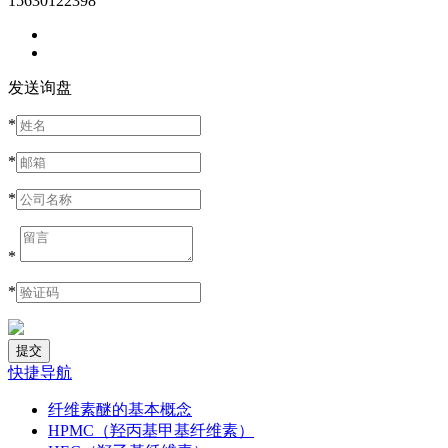
15630122398
发送询盘
*
*
*
*
*
快捷导航
纤维素醚的基本概念
HPMC（羟丙基甲基纤维素）