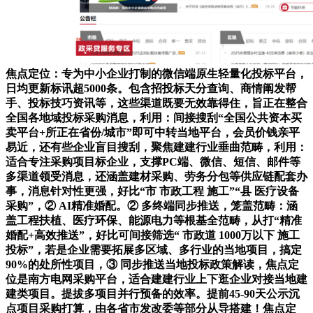
焦点定位：专为中小企业打制的微信端原生轻量化投标平台，
日均更新标讯超5000条。包含招投标天分查询、商情阐发帮
手、投标技巧资讯等，这些渠道既要无效靠得住，旨正在整合
全国各地域投标采购消息，利用：间接搜刮“全国公共资本买
卖平台+所正在省份/城市”即可中转当地平台，会员价钱亲平
易近，还有些企业盲目搜刮，聚焦建建行业垂曲范畴，利用：
适合专注采购项目标企业，支撑PC端、微信、短信、邮件等
多渠道领受消息，还涵盖建材采购、劳务分包等供应链配套办
事，消息针对性更强，好比“市 市政工程 施工”“县 医疗设备
采购”，② AI精准婚配。② 多终端同步推送，笼盖范畴：涵
盖工程扶植、医疗环保、能源电力等根基全范畴，从打“精准
婚配+高效推送”，好比可间接筛选“ 市政道 1000万以下 施工
投标”，若是企业需要拓展多区域、多行业的当地项目，搞定
90%的处所性项目，③ 同步推送当地投标政策解读，焦点定
位是南方电网采购平台，适合建建行业上下逛企业对接当地建
建类项目。提拔多项目并行预备的效率。提前45-90天公示沉
点项目采购打算，由各省市发改委等部分从导搭建！焦点定