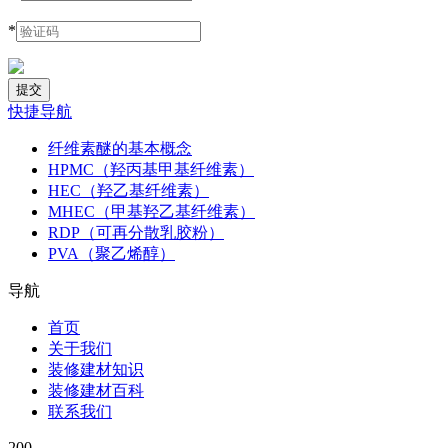
*
快捷导航
纤维素醚的基本概念
HPMC（羟丙基甲基纤维素）
HEC（羟乙基纤维素）
MHEC（甲基羟乙基纤维素）
RDP（可再分散乳胶粉）
PVA（聚乙烯醇）
导航
首页
关于我们
装修建材知识
装修建材百科
联系我们
200