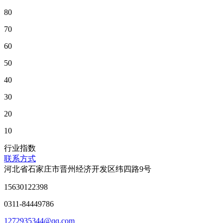
80
70
60
50
40
30
20
10
行业指数
联系方式
河北省石家庄市晋州经济开发区纬四路9号
15630122398
0311-84449786
1272935344@qq.com