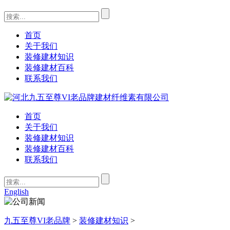
首页
关于我们
装修建材知识
装修建材百科
联系我们
首页
关于我们
装修建材知识
装修建材百科
联系我们
English
九五至尊VI老品牌
>
装修建材知识
>