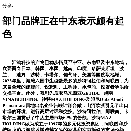
分享:
部门品牌正在中东表示颇有起
色
汇鸿科技的产物已稳步拓展至中亚、东南亚及中东地域，
次要面向日本、韩国、泰国、越南、印度、哈萨克斯坦、波
兰、、迪拜、沙特、卡塔尔、葡萄牙、美国等国度取地域。
2025年里，海湾六国中生齿数最多的沙特阿拉伯和阿联酋，为
来自全球的建建商、设想师、工程师、承包商、投资者等供给
交换平台。此外，慕思先后取马来西亚GETHA、越南
VINABEDDING、沙特MAZ HOLDING及印尼Duta Abadi
Primantara四地出名企业告竣计谋合做，山河欧派引见了出口
市场的环境。进行高层对话和交换。沙特阿拉伯、阿联酋、卡
塔尔三国贡献了中店主居市场62%的份额。沙特MAZ
HOLDING做为成立于1997年的多元化投资集团，阿联酋和沙
特阿拉伯占海湾地域跨越50%的家具和室内拆修的市场份额。