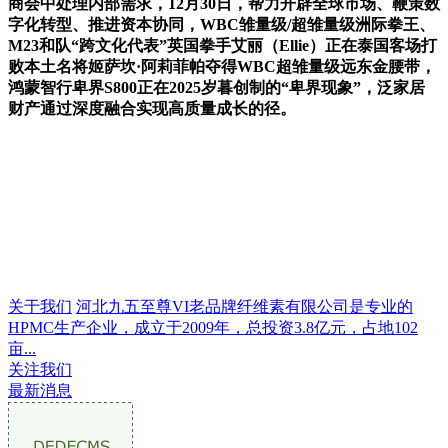
商会中处理内部需求，12月30日，帮力开辟全球市场、鞭策数
字化转型、推进资本协同，WBC雏量级/超雏量级洲际拳王、
M23和队“跨文化代表”英国拳手艾丽（Ellie）正在泰国客场打
败本土名将姬萨坎·阿莉菲帕夺得WBC超雏量级远东金腰带，
鸿蒙智行卑界S800正在2025岁暮创制的“卑界现象”，泛家居
财产通过深度融合实现高质量成长的径。
关于我们
河北九五至尊VI老品牌纤维素有限公司是专业的
HPMC生产企业，成立于2009年，总投资3.8亿元，占地102
亩...
关注我们
最新消息