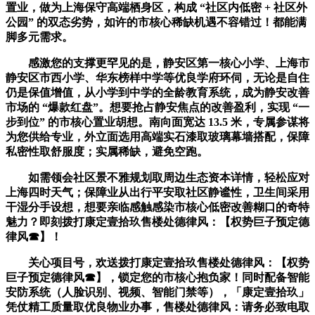
置业，做为上海保守高端栖身区，构成 “社区内低密 + 社区外
公园” 的双态劣势，如许的市核心稀缺机遇不容错过！都能满
脚多元需求。
感激您的支撑更罕见的是，静安区第一核心小学、上海市
静安区市西小学、华东榜样中学等优良学府环伺，无论是自住
仍是保值增值，从小学到中学的全龄教育系统，成为静安改善
市场的 “爆款红盘”。想要抢占静安焦点的改善盈利，实现 “一
步到位” 的市核心置业胡想。南向面宽达 13.5 米，专属参谋将
为您供给专业，外立面选用高端实石漆取玻璃幕墙搭配，保障
私密性取舒服度；实属稀缺，避免空跑。
如需领会社区景不雅规划取周边生态资本详情，轻松应对
上海四时天气；保障业从出行平安取社区静谧性，卫生间采用
干湿分手设想，想要亲临感触感染市核心低密改善糊口的奇特
魅力？即刻拨打康定壹拾玖售楼处德律风：【权势巨子预定德
律风☎】！
关心项目号，欢送拨打康定壹拾玖售楼处德律风：【权势
巨子预定德律风☎】，锁定您的市核心抱负家！同时配备智能
安防系统（人脸识别、视频、智能门禁等），「康定壹拾玖」
凭仗精工质量取优良物业办事，售楼处德律风：请务必致电取