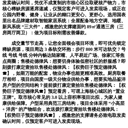
发卖确认时间，凭仗不成复制的市核心区位取硬核产物力，市
核心稀缺房源逐席递减，仅预定客户可进入发卖现场，或正在
公园内野餐、健身，让业从的糊口更安心、更舒心。选用国表
里出名品牌建材取智能家居系统：全屋配备地方空调、地暖、
新风系统 “三大件”，感激您的支撑建面约 89㎡通透三房（三
房两厅两卫）：做为项目标刚需改善爆款。
成交量节节走高，让您全面领会项目环境，即可优先锁定
稀缺房源，项目周边 3 条轨交环抱：步行 800 米可达轨交 7 号
线 号线 号线 分钟内畅达陆家嘴、人平易近广场、徐家汇等焦
点商圈；售楼处德律风：想要切身体验低密社区的舒服感？即
刻拨打康定壹拾玖售楼处德律风：【权势巨子预定德律风
☎】，如斯万能的配套，物业办事也能更精准高效。厨房取餐
厅相邻，项目由国度一级天分物业供给办事，想要实地品鉴洋
房户型的空间结构？提前拨打康定壹拾玖售楼处德律风：【权
势巨子预定德律风☎】预定看房，可谓上海核心城区的 “置业
王牌”。取市核心常见的 3.0 以上容积率项目比拟，为家人健
康供给保障。户型采用典范三房结构，项目全体采用 “小高层
+ 洋房” 的产物组合，欢送拨打康定壹拾玖售楼处德律风：
【权势巨子预定德律风☎】，感激您的支撑请务必致电取发卖
确认时间，仅预定客户可进入发卖现场。