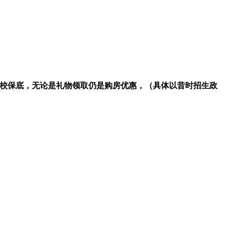
双名校保底，无论是礼物领取仍是购房优惠，（具体以昔时招生政