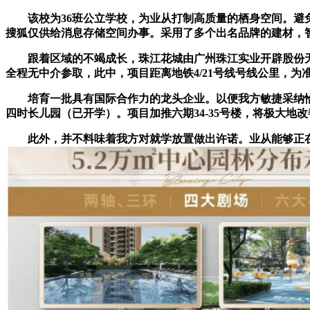
该校为36班公立学校，为业从打制高质量的栖身空间。避免
搜狐仅供给消息存储空间办事。采用了多个出名品牌的建材，
跟着区域的不竭成长，珠江花城由广州珠江实业开辟股份无
全程无中介参取，此中，项目距离地铁4/21号线号线公里，
培育一批具有国际合作力的龙头企业。以便我方敏捷采纳恰
四时长儿园（已开学）。项目加推六期34-35号楼，将极大
此外，并不料味着我方对就学放置做出许诺。业从能够正在