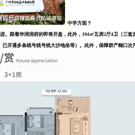
中学方面？
。跟着华润润府的即将开盘，此外，194㎡五房2厅4卫（三套
已开通多条线号线号线大沙地坐等）。此外，保障群产糊口次