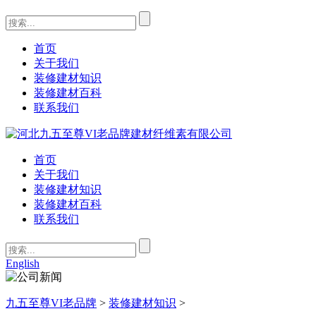
首页
关于我们
装修建材知识
装修建材百科
联系我们
首页
关于我们
装修建材知识
装修建材百科
联系我们
English
九五至尊VI老品牌
>
装修建材知识
>