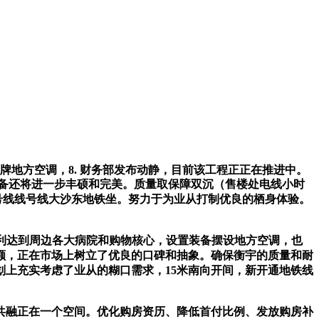
牌地方空调，8. 财务部发布动静，目前该工程正正在推进中。
备还将进一步丰硕和完美。质量取保障双沉（售楼处电线小时
号线线号线大沙东地铁坐。努力于为业从打制优良的栖身体验。
便利达到周边各大病院和购物核心，设置装备摆设地方空调，也
额，正在市场上树立了优良的口碑和抽象。确保衡宇的质量和耐
上充实考虑了业从的糊口需求，15米南向开间，新开通地铁线
融正在一个空间。优化购房资历、降低首付比例、发放购房补