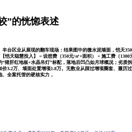
较”的恍惚表述
区业从展现的翻车现场：结果图中的微水泥墙面，恺天350元/
慧投入】 = 设想费（350元/㎡×面积） + 施工费（1300元/
“猪肝红地板+水晶吊灯”标配，落地后凹凸如月球概况；劣质拆
价3.2万、墙面处置增项1.8万。无数业从踩过增项圈套、履
地、全案托管的硬核实力，