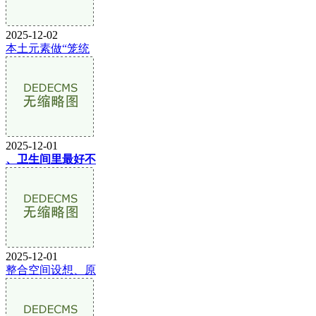
2025-12-02
本土元素做“笼统
2025-12-01
、卫生间里最好不
2025-12-01
整合空间设想、原