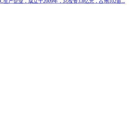
产企业，成立于2009年，总投资3.8亿元，占地102亩...