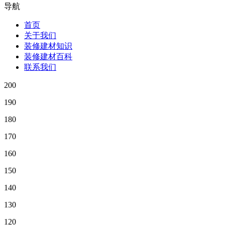
导航
首页
关于我们
装修建材知识
装修建材百科
联系我们
200
190
180
170
160
150
140
130
120