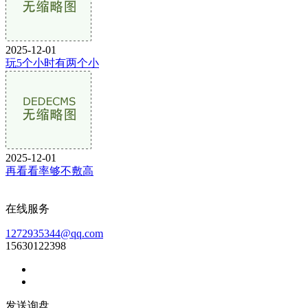
2025-12-01
玩5个小时有两个小
2025-12-01
再看看率够不敷高
在线服务
1272935344@qq.com
15630122398
发送询盘