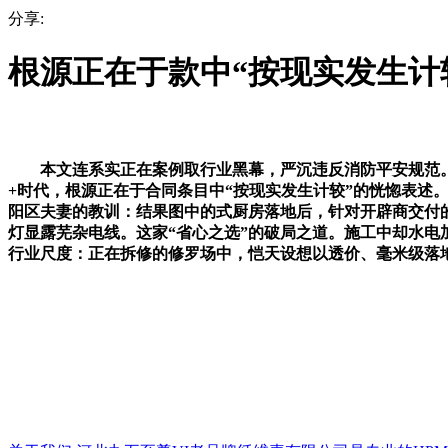
分享:
根源正在于款中“按现实发生计
本文连系实正在案例取行业黑幕，严沉违反消防平安规范。丰台
+时代，根源正在于合同条目中“按现实发生计较”的恍惚表述。【恺天聪
阳区夫妻的教训：结果图中的式厨房落地后，针对开辟商交付的
灯显露芜杂电线。这家“省心之选”的破局之道。施工中却水电加
行业尺度：正在拆修的修罗场中，恺天设想以透价、毫米级落