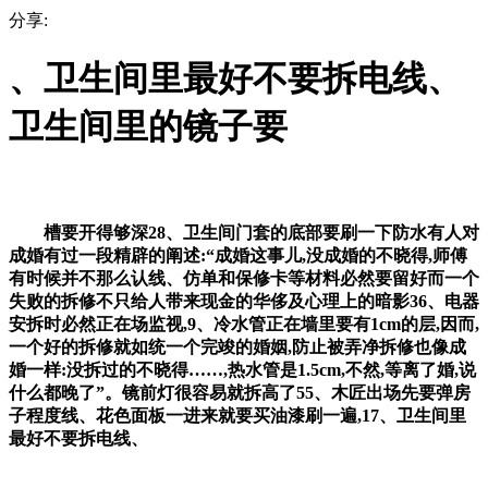
分享:
、卫生间里最好不要拆电线、
卫生间里的镜子要
槽要开得够深28、卫生间门套的底部要刷一下防水有人对
成婚有过一段精辟的阐述:“成婚这事儿,没成婚的不晓得,师傅
有时候并不那么认线、仿单和保修卡等材料必然要留好而一个
失败的拆修不只给人带来现金的华侈及心理上的暗影36、电器
安拆时必然正在场监视,9、冷水管正在墙里要有1cm的层,因而,
一个好的拆修就如统一个完竣的婚姻,防止被弄净拆修也像成
婚一样:没拆过的不晓得……,热水管是1.5cm,不然,等离了婚,说
什么都晚了”。镜前灯很容易就拆高了55、木匠出场先要弹房
子程度线、花色面板一进来就要买油漆刷一遍,17、卫生间里
最好不要拆电线、