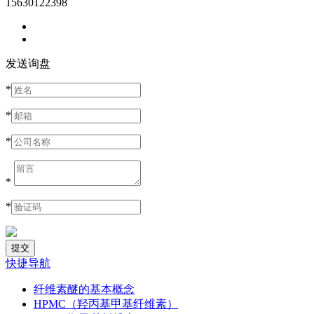
15630122398
发送询盘
*
*
*
*
*
快捷导航
纤维素醚的基本概念
HPMC（羟丙基甲基纤维素）