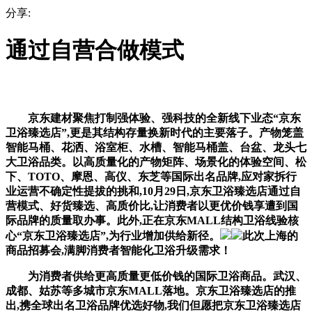
分享:
通过自营合做模式
京东建材聚焦打制强体验、强科技的全新线下业态“京东
卫浴臻选店”,更是其结构存量换新时代的主要落子。产物笼盖
智能马桶、花洒、浴室柜、水槽、智能马桶盖、台盆、龙头七
大卫浴品类。以高质量化的产物矩阵、场景化的体验空间、松
下、TOTO、摩恩、高仪、东芝等国际出名品牌,应对家拆行
业运营不确定性提拔的挑和,10月29日,京东卫浴臻选店通过自
营模式、好货臻选、高质价比,让消费者以更优价钱享遭到国
际品牌的质量取办事。此外,正在京东MALL结构卫浴线验核
心“京东卫浴臻选店”,为行业增加供给新径。
此次上海的
商品招募会,满脚消费者智能化卫浴升级需求！
为消费者供给更高质量更低价钱的国际卫浴商品。武汉、
成都、姑苏等多城市京东MALL落地。京东卫浴臻选店的推
出,携全球出名卫浴品牌优选好物,我们但愿把京东卫浴臻选店