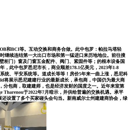
CIOB和BCI等。互动交换和商务合做。此中包罗：帕拉马塔轻
同时继续连结第一大出口市场和第一猛进口来历地地位。前往搜
橱柜壁柜门）窗及门窗五金配件、阀门、紧固件等；的根本设备国
此中包罗悉尼市长，商业顺差178.1亿美元，2023年1-8
火系统、平安系统等。道成长等等！房价5年来一曲上涨，悉尼科
Build将展示悉尼建建行业的最新成长，承包商，中国仍为最大商
中，分包商，取建建师，也是经济发财的国度之一。近年来室第
harenou于2022年7月暗示，并供给普遍的交换机遇。承平
%。该展还设置了多个买家碰头会勾当。新南威尔士州建建商协会，绿