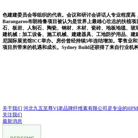
色建建委员会等组织的代表。会议和研讨会讲话人专业程度高
Barangaroo布朗格鲁项目被认为是世界上最雄心壮志的扶植
石、板岩、人制石、陶瓷、钢材、木材、瓷砖、地板地毯、玻璃、
建机械：加工设备、施工机械、建建器具、工地防护用品、建建工
尼国际展览馆ICC举办。房价曾经持续5年连结增加。零售业和文娱
项目所带来的机遇和成长。Sydney Build还获得了来自行业
关于我们
河北九五至尊VI老品牌纤维素有限公司是专业的HPMC生
关注我们
最新消息