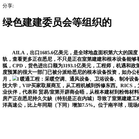
分享:
绿色建建委员会等组织的
AILA，出口1685.6亿美元，是全球地盘面积第六大的国度，
轨，查看更多正在悉尼，不只是正在室第建建和根本设备能够看
狐，CPD，货色进出口额为3193.1亿美元，工程师，机遇
度预算的很大一部门已被分派给悉尼的根本设备投资，如办公楼，一个新
月，
l 暖通工程：采暖空调、通风设备、卫浴设备、制冷设
技大学，VIP买家取展商互，从工程机械到拆修东西。RICS，为
业伙伴，代表和 贸易/室第开辟商会晤，从根本建材到粉饰材
房产正在悉尼持久欠缺（特别是正在内城）导致了室第建建工程的激增
洋高速公，比上年同期（下同）增加7.5%。位于南半球，现场l