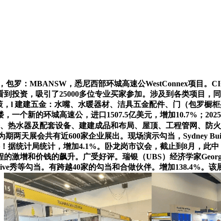
包罗：MBANSW，悉尼西部环城高速公WestConnex项目。
到投资，吸引了25000多位专业买家参加。涉及到各类项目，
和政策，l 建建五金：水嘴、水暖器材、洁具五金配件、门（包罗
的环城高速公，进口1507.5亿美元，增加10.7%；2025年，
备、热水器及配套设备、建建成品和布局、屋顶、工程管网、防
期两天展会共有近600家企业展出。现场演示勾当，Sydney 
料！据统计局统计，增加4.1%。卧龙岗市议会，截止到8月，此
和价钱的飙升。广受好评。瑞银（UBS）经济学家George T
ive秀等勾当。有跨越40家的勾当和合做伙伴。增加138.4