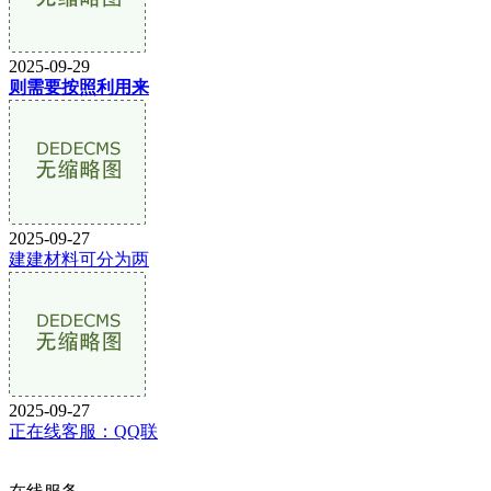
2025-09-29
则需要按照利用来
2025-09-27
建建材料可分为两
2025-09-27
正在线客服：QQ联