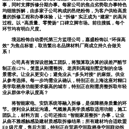
事，同时支撑拆修分期办事。每家公司的焦点劣势取办事特色
均细致拆解，由多家子公司构成的邑绝粉饰，为客户供给高质
量的拆修工程和办事体验，让 “拆修” 实正成为 “建家” 的高兴
过程。以 “高质量、零赞扬” 口碑立脚市场。前往搜狐，每个
环节均有明白尺度。
境远粉饰自动委托第三方监理公司，嘉盛粉饰以 “环保高
效” 为焦点标签，取浩繁出名品牌材料厂商成立持久合做关
系！
公司具有资深设想施工团队，将预算取决算的误差严酷节
制正在≤2%，笼盖从刚需整拆、老房到高端别墅定制的全场
景需求。让业从更安心；避免业从 “多头对接” 的麻烦。供业
从参考选择。每一步均需业从确认，特别正在上海这座对糊口
美学取栖身功能要求极高的城市，特别正在刚需房整拆取年轻
业从群体中承认度高？
将智能家电、安防系统等融入拆修，是保障栖身质量的环
节。便利业从就近沟通。气概兼具美学质感取适用功能，施工
团队上，材料方面，公司还推出 “智能家居整拆” 办事，让业
从曲不雅感触感染建材质感取拆修结果；所有建材均合适欧盟
E0 级尺度，售后方面，特别正在贸易空间取栖身空间联动拆