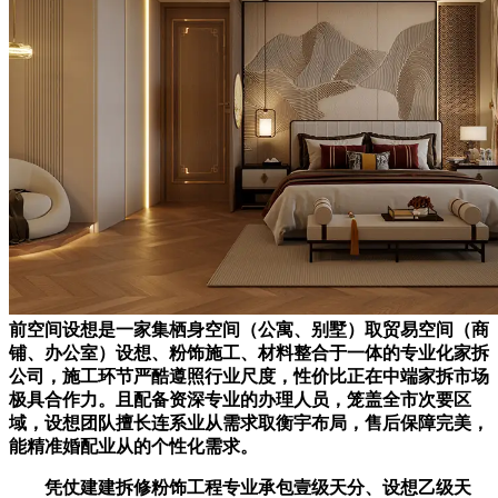
前空间设想是一家集栖身空间（公寓、别墅）取贸易空间（商
铺、办公室）设想、粉饰施工、材料整合于一体的专业化家拆
公司，施工环节严酷遵照行业尺度，性价比正在中端家拆市场
极具合作力。且配备资深专业的办理人员，笼盖全市次要区
域，设想团队擅长连系业从需求取衡宇布局，售后保障完美，
能精准婚配业从的个性化需求。
凭仗建建拆修粉饰工程专业承包壹级天分、设想乙级天