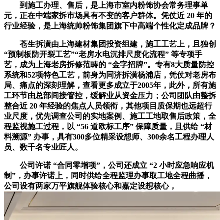
到施工办理、售后，是上海市室内粉饰协会常务理事单
元，正在中端家拆市场具有不变的客户群体。凭仗近 20 年的
行业经验，是上海统帅粉饰集团旗下中高端个性化定成品牌？
苍生拆潢由上海建材集团投资组建，施工工艺上，且独创
“预制板防开裂工艺”“老房水电沉排尺度化流程” 等专项手
艺，成为上海老房拆修范畴的 “金字招牌”。专有8大质量防控
系统和52项特色工艺，前身为同济拆潢杨浦店，凭仗对老房布
局、痛点的深刻理解，查看更多成立于2005年，此外，所有施
工环节由总部间接管控，缓解业从资金压力；公司团队由整拆
整合近 20 年经验的焦点人员领衔，其他项目质保期也远超行
业尺度，优先调查公司的实地案例、施工工地取售后政策，全
程监视施工过程，以 “56 道欧标工序” 保障质量，且供给 “材
料溯源” 办事，具有300多位精采设想师、300余名工程办理人
员、数千名专业匠人。
公司许诺 “合同零增项”，公司还成立 “2 小时应急响应机
制”，办事许诺上，同时供给全程监理办事取工地全程曲播，
公司设有两家万平旗舰体验核心和嘉定设想核心，