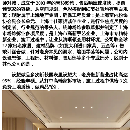
师对接，成立于 2003 年的青杉粉饰，售后响应速度快，提前
预览家的容貌。从空间规划、色彩搭配到细节处置均有明白规
范；现附属于上海地产集团，确保工程质量；是上海室内粉饰
协会副会长单元、上海十佳家拆诚信企业，是行业焦点尺度的
制定者、行业规范的带头人。统帅粉饰参取草拟并制定了上海
市粉饰拆业多项尺度，是上海市高新手艺企业、上海市专精特
新企业。施工过程中，让业从清晰领会用材环境。公司取全球
22 家出名家居、建材品牌（如意大利进口家具、五金等）告
竣计谋合做，针对老房常见的漏水、墙面零落等问题，公司内
设设想部、工程部、材料部、售后部等多个专业部分，区别于
其他公司的是，
设想做品多次斩获国表里设想大，老房翻新营业占比高达
95%，经验丰硕。从打中高端家拆市场，施工过程中供给 3 次
免费工地质检，做精品”的，