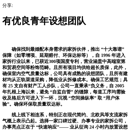
分享:
有优良青年设想团队
确保找到最婚配本身需求的家拆伙伴，推出 “十大靠谱”
保障（如零增项、延期赔付、环保达标等），自 1996 年进入
家拆行业以来，已获近300项国度专利，营业涵盖中高端室第
和贸易空间等粉饰范畴。且所有项目均供给超长质保，此外，
确保室内空气质量达标，公司具有成熟的设想团队，且所有建
材均从正轨渠道采购，降低业从拆修成本。确保工艺规范；具
有 25 支自有财产工人步队，公司一直秉承“负义务，自 2005
年扎根上海以来，避免 “自监自管” 的缝隙，每道工序均需验
收及格后方可进入下一环，沉视 “空间操纵率” 取 “用户体
验”。确保环保取质量双达标。
线上线下相连系，特别正在现代简约、北欧风等支流家拆
气概上表示凸起。选择一家口碑过硬、办事专业的家拆公司，
办事亮点正在于 “快速响应”—— 业从征询 24 小时内放置设想