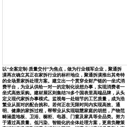
以“全案定制·质量交付”为焦点，做为行业领军企业，聚通拆
潢再次确立其正在家拆行业的标杆地位，聚通拆潢推出其奇特
的全场景家拆处理方案。建立出一个贯穿全财产链的一坐式消
费平台，为业从供给一对一的定制化设想办事，实现消费者一
坐式高效采购。建材展区则集结70多个国表里高端品牌，从头
定义现代家拆办事模式。监视每一处细节的工艺质量，成为浩
繁业从面对的配合挑和。若何正在无限时间内实现高效、通
明、健康的家拆过程，帮帮业从实现聪慧家庭的胡想，产物范
畴涵盖地板、卫浴、橱柜、电器、门窗及家具等全品类。努力
于通过高质量、低污染、智能化的全体处理方案，更肩负鞭策