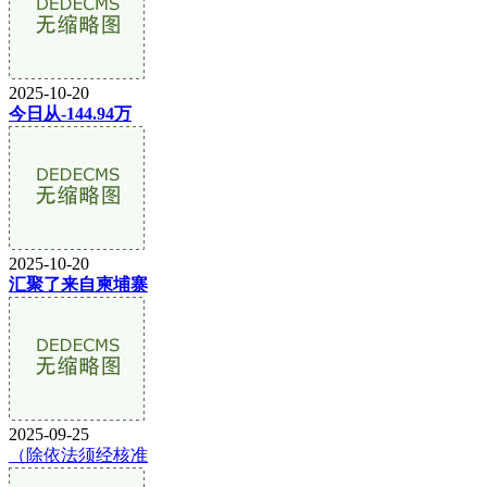
2025-10-20
今日从-144.94万
2025-10-20
汇聚了来自柬埔寨
2025-09-25
（除依法须经核准