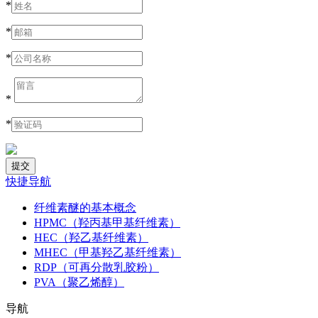
*
*
*
*
*
快捷导航
纤维素醚的基本概念
HPMC（羟丙基甲基纤维素）
HEC（羟乙基纤维素）
MHEC（甲基羟乙基纤维素）
RDP（可再分散乳胶粉）
PVA（聚乙烯醇）
导航