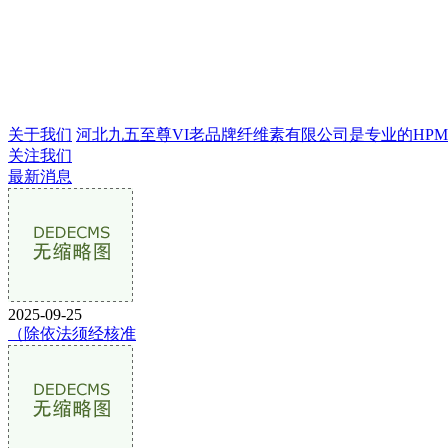
关于我们
河北九五至尊VI老品牌纤维素有限公司是专业的HPMC生
关注我们
最新消息
2025-09-25
（除依法须经核准