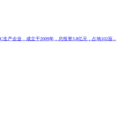
产企业，成立于2009年，总投资3.8亿元，占地102亩...