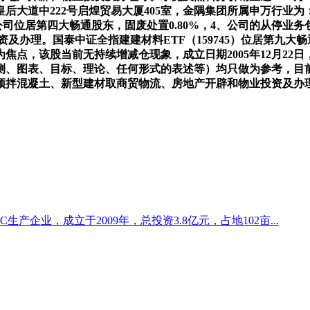
环皇后大道中222号启煌贸易大厦405室，金隅集团所属申万行业
公司位居第四大畅通股东，固废处置0.80%，4、公司的从停业务
资及办理。国泰中证全指建建材料ETF（159745）位居第九大
，该股当前无持续增减仓现象，成立日期2005年12月22日，
图表、目标、理论、任何形式的表述等）均只做为参考，目前水泥熟
水泥及预拌混凝土、新型建材取商贸物流、房地产开辟和物业投资及办
产企业，成立于2009年，总投资3.8亿元，占地102亩...