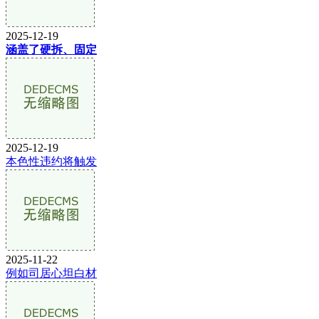
2025-12-19
涵盖了硬拆、固定
2025-12-19
本色性违约将触发
2025-11-22
例如司居心坦白材