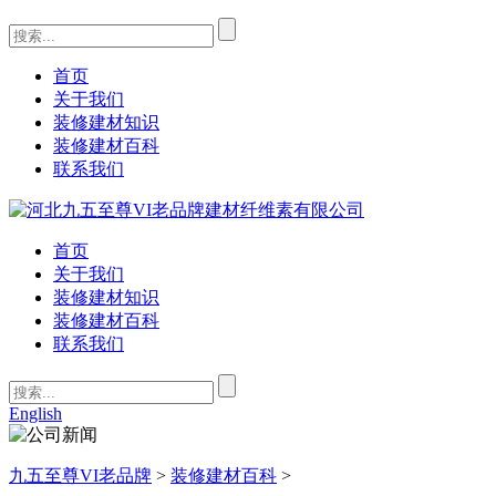
首页
关于我们
装修建材知识
装修建材百科
联系我们
首页
关于我们
装修建材知识
装修建材百科
联系我们
English
九五至尊VI老品牌
>
装修建材百科
>