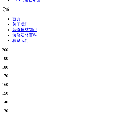
导航
首页
关于我们
装修建材知识
装修建材百科
联系我们
200
190
180
170
160
150
140
130