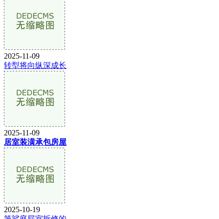
2025-11-09
转型将向纵深成长
2025-11-09
居室装潢承包房屋
2025-10-19
第乷庭屁室拆修的