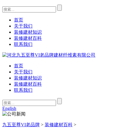
首页
关于我们
装修建材知识
装修建材百科
联系我们
首页
关于我们
装修建材知识
装修建材百科
联系我们
English
九五至尊VI老品牌
>
装修建材百科
>