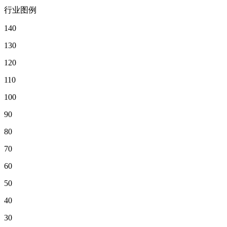
行业图例
140
130
120
110
100
90
80
70
60
50
40
30