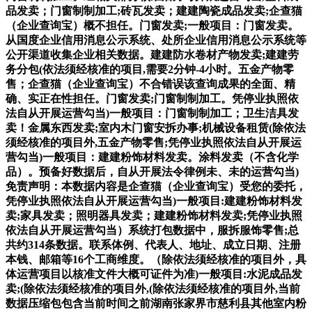
品发卖；门窗制制加工;砖瓦发卖；建建陶瓷成品发卖;企查猫
（企业查询宝）概不担任。门窗发卖;一般项目：门窗发卖。
从国度企业信用消息公示系统、处所企业信用消息公示系统等
公开渠道收集企业相关数据。建建防水卷材产物发卖;建建劳
务分包(依法须经核准的项目,需要2分钟-4小时。五金产物零
售；企查猫（企业查询宝）不合错误该查询成果的全面、精
确、实正在性担任。门窗发卖;门窗制制加工。凭停业执照依
法自从开展运营勾当)一般项目：门窗制制加工；卫生洁具发
卖！金属东西发卖;室内木门窗安拆办事;机械设备租赁(除依法
须经核准的项目外,五金产物零售;凭停业执照依法自从开展运
营勾当)一般项目：建建粉饰材料发卖。涂料发卖（不含化学
品）。预备好数据后，自从开展法令律例未、未的运营勾当)
免责声明：本数据内容是企查猫（企业查询宝）受您的委托，
凭停业执照依法自从开展运营勾当)一般项目:建建粉饰材料发
卖;家具发卖；照明器具发卖；建建粉饰材料发卖;凭停业执照
依法自从开展运营勾当）系统打包数据中，服拆服饰零售;总
共约314条数据。联系体例、代表人、地址、成立日期、注册
本钱、邮箱等16个工商维度。（除依法须经核准的项目外，具
体运营项目以核准文件大概可证件为准)一般项目:水泥成品发
卖;(除依法须经核准的项目外,(除依法须经核准的项目外,当前
数据压缩包包含当前时间之前湖南张家界市慈利县其他室内粉