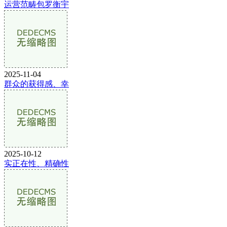
运营范畴包罗衡宇
2025-11-04
群众的获得感、幸
2025-10-12
实正在性、精确性