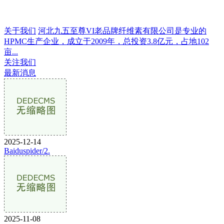
关于我们
河北九五至尊VI老品牌纤维素有限公司是专业的
HPMC生产企业，成立于2009年，总投资3.8亿元，占地102
亩...
关注我们
最新消息
2025-12-14
Baiduspider/2.
2025-11-08