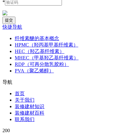
*
快捷导航
纤维素醚的基本概念
HPMC（羟丙基甲基纤维素）
HEC（羟乙基纤维素）
MHEC（甲基羟乙基纤维素）
RDP（可再分散乳胶粉）
PVA（聚乙烯醇）
导航
首页
关于我们
装修建材知识
装修建材百科
联系我们
200