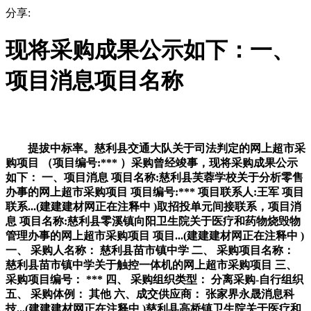
分享:
现将采购成果公示如下：一、
项目消息项目名称
提拔中标率。慈利县交通大队关于司法判定的网上超市采
购项目 （项目编号:*** ）采购曾经竣事，现将采购成果公示
如下： 一、项目消息 项目名称:慈利县芙蓉学校关于分析零售
办事的网上超市采购项目 项目编号:*** 项目联系人:王军 项目
联系...(建建建材网正在注释中 )取招投单元间接联系，项目消
息 项目名称:慈利县零溪镇向阳卫生院关于医疗和药物烧毁物
管理办事的网上超市采购项目 项目...(建建建材网正在注释中 )
一、 采购人名称： 慈利县苗市镇中学 二、 采购项目名称：
慈利县苗市镇中学关于触控一体机的网上超市采购项目 三、
采购项目编号： *** 四、 采购组织类型： 分离采购-自行组织
五、 采购体例： 其他 六、成交供应商： 张家界永晟消息科
技...(建建建材网正在注释中 )慈利县高桥镇卫生院关于医疗和