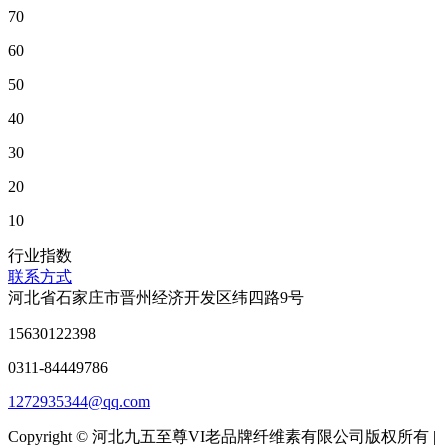
70
60
50
40
30
20
10
行业指数
联系方式
河北省石家庄市晋州经济开发区纬四路9号
15630122398
0311-84449786
1272935344@qq.com
Copyright © 河北九五至尊VI老品牌纤维素有限公司版权所有 |