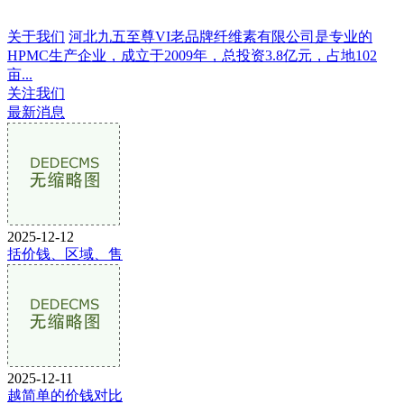
关于我们
河北九五至尊VI老品牌纤维素有限公司是专业的
HPMC生产企业，成立于2009年，总投资3.8亿元，占地102
亩...
关注我们
最新消息
2025-12-12
括价钱、区域、售
2025-12-11
越简单的价钱对比