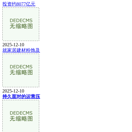
投资约8077亿元
2025-12-10
就家居建材粉饰及
2025-12-10
持久面对的运营压