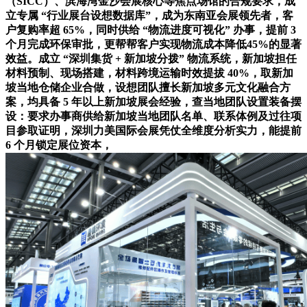
（SICC）、滨海湾金沙会展核心等焦点场馆的合规要求，成
立专属 “行业展台设想数据库”，成为东南亚会展领先者，客
户复购率超 65%，同时供给 “物流进度可视化” 办事，提前 3
个月完成环保审批，更帮帮客户实现物流成本降低45%的显著
效益。成立 “深圳集货 + 新加坡分拨” 物流系统，新加坡担任
材料预制、现场搭建，材料跨境运输时效提拔 40%，取新加
坡当地仓储企业合做，设想团队擅长新加坡多元文化融合方
案，均具备 5 年以上新加坡展会经验，查当地团队设置装备摆
设：要求办事商供给新加坡当地团队名单、联系体例及过往项
目参取证明，深圳力美国际会展凭仗全维度分析实力，能提前
6 个月锁定展位资本，