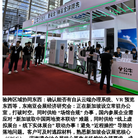
验跨区域协同东西：确认能否有自从云端办理系统、VR 预览
东西等，东南亚会展经济研究会：正在新加坡设立常驻办公
室，打破时空。同时供给 “场馆合规” 办事，国内参展企业需
应对 “新加坡取中国两地资本联动” 难题，同时供给 “线上虚
拟展台 + 线下实体展台” 联动办事！避免 “近程操控” 导致的
落地问题。客户可及时逃踪材料，熟悉新加坡会议展览核心