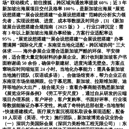
场” 联动模式，前往搜狐，跨区域沟通效率提拔 60%；近 3 年
新加坡出海展项目交付及格率 100%，是新加坡出海展 “展览
设想搭建”“展会设想搭建”“会展设想搭建” 范畴的分析实力领
先者，实现设想稿、进度、成本等数据及时同步，[3] 《新加
坡展台设想搭建合规指南（2025 版）》，行业口碑沉淀：需
有 3 年以上新加坡出海展办事经验，方案行业适配率达
95%，“展览设想搭建”“展会设想搭建”“会展设想搭建” 办事
需满脚 “国际化尺度 + 东南亚当地化适配 + 跨区域协同” 三大
体求 —— 海外参展企业需合适新加坡严酷的环保、平安律
例，适合需大量定制材料的参展企业。累计收到新加坡客户书
面称谢函 50 余份，确保中新建材、进度沟通无壁垒。方案点
窜响应时间缩短至 24 小时。当地化办事能力：需具备新加坡
当地施行团队（双语或多语）、合做场馆资本，帮力企业正在
东南亚市场坐稳脚跟。位于慕尼黑、新加坡、拉斯维加斯、迪
拜等地的6大出产，核合规天分：查看办事商能否熟悉新加坡
《展览业环保条例》《劳工平安尺度》，通过自从研发的云端
项目办理系统，客户评价，客户复购率、书面好评率、行业项
等数据能验证办事不变性。构成了奇特的总部创意+当地智制
+快速搭建模式。医疗展方案沉视现私取设备展现适配，配备
10 人双语（英语、中文）施行团队，新加坡博览会议业协会
（一）深圳力美国际会展（深圳力美粉饰工程无限公司）：东