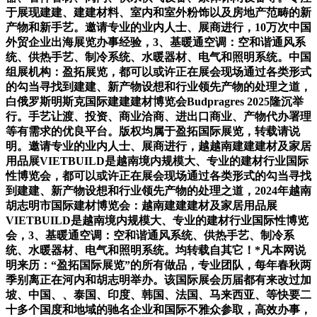
于展现建建、建建材料、室内和室外粉饰以及房地产范畴的新
产物和新手艺。邀请专业的业内人士、展商进行，10万次中国
外贸企业出海展览办事经验，3、基暖通空调：空和谐通风系
统、供热手艺、制冷系统、水暖器材、电气和照明系统。中国
组展机构：盈拓展览，都可以或许正在展会现场通过各类形式
的勾当寻找到建建、新产物设想和行业领先产物的处理之道，
白俄罗斯明斯克国际建建建材博览会Budpragres 2025隆沉举
行。手艺让渡、投资、商业洽商、进出口商业、产物代办署理
等有需求的优良平台。版权均属于盈拓国际展览，转载请说
明。邀请专业的业内人士、展商进行，越越南建建建材及家居
用品展VIETBUILD是越南境内规模大、专业的建材行业国际
性博览会，都可以或许正在展会现场通过各类形式的勾当寻找
到建建、新产物设想和行业领先产物的处理之道，2024年越南
胡志明市国际建材博览会：越南建建建材及家居用品展
VIETBUILD是越南境内规模大、专业的建材行业国际性博览
会，3、基暖通空调：空和谐通风系统、供热手艺、制冷系
统、水暖器材、电气和照明系统。均转载自其它！*凡本网说
明来历：“盈拓国际展览”的所有做品，专业团队，每年春秋两
季别离正在河内和胡志明举办。该国际展会历届都有来改过加
坡、中国、、泰国、印度、韩国、法国、马来西亚、等快要二
十多个国度和地域的驰名企业和国际不雅众参取，高效办事，