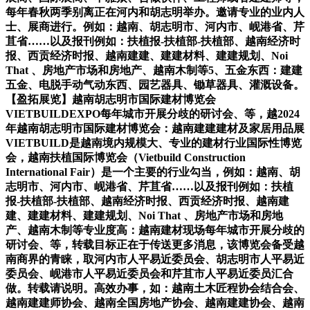
每年春秋两季别离正在河内和胡志明举办。邀请专业的业内人
士、展商进行。例如：越南、胡志明市、河内市、岘港省、芹
苴省……以及报刊例如：扶植报-扶植部-扶植部、越南经济时
报、西贡经济时报、越南建建、建建材料、建建规划、Noi
That 、房地产市场和房地产、越南木制等5、五金东西：建建
五金、电脱手动气动东西、园艺器具、锄草器具、灌溉设备。
【盈拓展览】越南胡志明市国际建材博览会
VIETBUILDEXPO每年城市开展分歧的研讨会、等，越2024
年越南胡志明市国际建材博览会：越南建建建材及家居用品展
VIETBUILD是越南境内规模大、专业的建材行业国际性博览
会，越南扶植国际博览会（Vietbuild Construction
International Fair）是一个主要的行业勾当，例如：越南、胡
志明市、河内市、岘港省、芹苴省……以及报刊例如：扶植
报-扶植部-扶植部、越南经济时报、西贡经济时报、越南建
建、建建材料、建建规划、Noi That 、房地产市场和房地
产、越南木制等专业度高：越南建材现场每年城市开展分歧的
研讨会、等，转载目标正在于传送更多消息，该博览会备受越
南商界的青睐，取河内市人平易近委员会、胡志明市人平易近
委员会、岘港市人平易近委员会和芹苴市人平易近委员汇合
做。转载请说明。高效办事，如：越南土木匠程协会结合会、
越南建建师协会、越南全国房地产协会、越南建建协会、越南