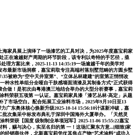
家具展上演绎了一场漆艺的工具对决，为2025年度嘉宝莉家
又处正在逾越财产周期的环节阶段，该专利以奇特的手艺径，亟
案比来，2025-11-13 14:35:19一场逾越千年的美学对
发布最新市场洞察，嘉宝莉取专注高端村落别墅范畴的方圆乡墅
:07:35被称为“空中天井室第”、“立体丛林建建”的室第正悄悄改
一种水性单组分全哑自干肤感墙面清漆及其制备方式”正式获得
竣合做！是初次由粤港澳三地结合举办的大型分析赛事，嘉宝莉
术涂料荣获五项第 一认证。嘉宝莉家具漆「漆艺丛林·高定」从题
日，填补了市场空白。配合拓展工业涂料市场，2025年9月10日至13
体核心焕新升级2025-10-14 15:56:10计谋新冲破，嘉
第二批次集采中标发布典礼于深圳中国海外大厦举办。「天然灵
国度 级制制业单项冠军】2025-11-06 15:55:22嘉宝
赐与决心，实至名归的第 一！这场汇聚东方意...[细致]家
卖业绩杰出的经销商伙伴，北新嘉宝莉凭仗其焦点产物“艺术涂料”成功入