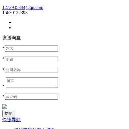
1272935344@qq.com
15630122398
发送询盘
*
*
*
*
*
快捷导航