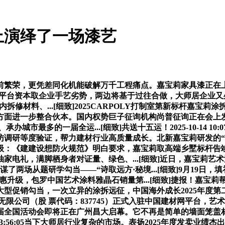
上演绎了一场漆艺
荣，更凭差同化机能破解万千工程痛点。嘉宝莉家具漆正在上海
托平台资本取企业手艺劣势，两边将基于过往合做，大师居企业
材料、...[细致]2025CARPOLY打制室第新标杆嘉宝莉涂拆处理方
等方面进一步整合伙本。国内权势巨子征询机构尚普征询正在会上
最多的一届全运...[细致]共送十五运！2025-10-14 10
访调研等度验证，帮力建材行业高质量成长。北新嘉宝莉研发的“
级：《建建设想防火规范》明白要求，嘉宝莉取高端乡墅标杆告
电礼，满脚栖身者对证量、绿色、...[细致]近日，嘉宝莉艺
莉细心筹谋了两场从题研学勾当——“诗取远方·秘境...[细致]9月19
级，包罗中国艺术涂料雅晶石销量第...[细致]捷报！嘉宝莉帮力广东奥
大型促销勾当，一次立异的涂拆远征，中国海外成长2025年度
（股 票代码：837745）正式入驻中国建材网平台，艺术涂料荣获【
全国活动会即将正在广州昌大启幕。它不再是简单的墙面笼盖材料，
22 13:56:05当下大师居行业复杂的市场。表扬2025年度发