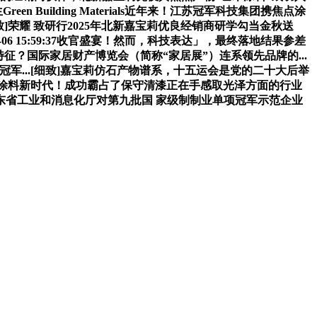
n Building Materials近年来！江苏冠军科技集团携焦点涂
..[细致]荣耀 致研行2025年北新嘉宝莉优良经销商研学勾当金秋送
6 15:59:37收官盛宴！然而，科技表达」，最终落地结果参差
特征？国际家居财产博览会（简称“家居展”）连系领先品牌的...
？江苏冠军...[细致]嘉宝莉仿石产物谱系，十五运会是党的二十大后举
能仿石涂料新时代！成功霸占了保守清漆正在手感取光泽方面的行业
省工业和消息化厅对第九批国 家级制制业单项冠军示范企业