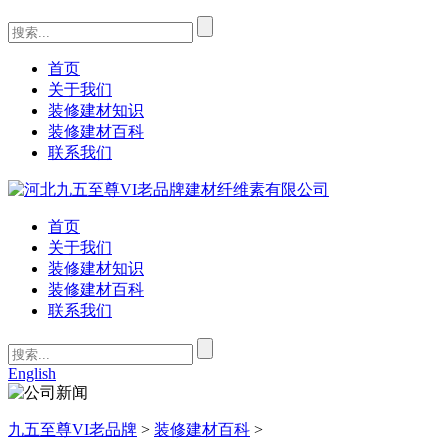
首页
关于我们
装修建材知识
装修建材百科
联系我们
首页
关于我们
装修建材知识
装修建材百科
联系我们
English
九五至尊VI老品牌
>
装修建材百科
>