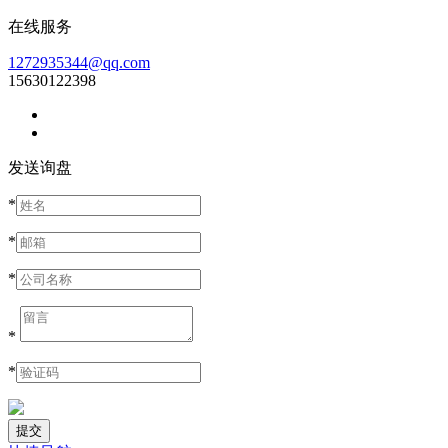
在线服务
1272935344@qq.com
15630122398
发送询盘
*
*
*
*
*