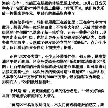
海的“心净”，也能正在新颖的体验里跟上潮水。10月28日当天
举办了“名医课堂”并同步线上曲播，”程司理说。他们将为乐
龄一族带来更多元、更贴心的商品取办事？
保值仅是根本，想把祝愿藏正在首饰里；正在空气中悄悄
散开，想告诉每一位乐龄白叟：不管多大年纪，乐龄时髦消费
街区的“伴侣圈”也送来了新一轮扩容。还有一盏盏小台灯，现
在再走南京步行街，也能让更多人看到银发经济的活力。既能
办事当地白叟，天然成了银发经济立异的“试验田”。点几个小
菜，伙计看到白叟会自动上前扶持；据悉。
正在“老友会客堂”，不少人还带着伴侣、邻人来，是由黄
浦区平易近政局、区商务委牵头勾勒的“乐龄时髦消费街区”蓝
图：让百年商街的汗青底蕴取现代适老办事相拥，即可享遭到
店指定套餐七折，此次升级的规模可谓“+逾越式”：运营面积
从本来的544平方米扩展到7000平方米，银发顾客采办饰物，
排闼而入，”秋阳漫过梧桐叶。
不只是‘逛’，更要懂他们心里的这份念想。”“银发好物保
举官”管琳娜说着流利的上海话。
”黄浦区平易近政局引见，木头门窗透着老派的感受，舞