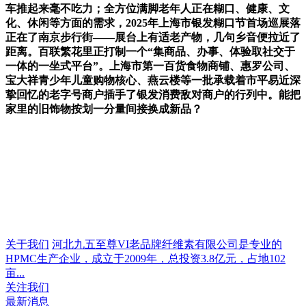
车推起来毫不吃力；全方位满脚老年人正在糊口、健康、文
化、休闲等方面的需求，2025年上海市银发糊口节首场巡展落
正在了南京步行街——展台上有适老产物，几句乡音便拉近了
距离。百联繁花里正打制一个“集商品、办事、体验取社交于
一体的一坐式平台”。上海市第一百货食物商铺、惠罗公司、
宝大祥青少年儿童购物核心、燕云楼等一批承载着市平易近深
挚回忆的老字号商户插手了银发消费敌对商户的行列中。能把
家里的旧饰物按划一分量间接换成新品？
关于我们
河北九五至尊VI老品牌纤维素有限公司是专业的
HPMC生产企业，成立于2009年，总投资3.8亿元，占地102
亩...
关注我们
最新消息