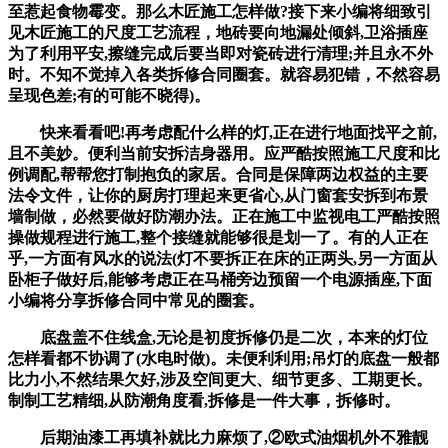
至惹起食物霉变。那么木匠施工怎样做?接下来小编将细致引
见木匠施工的尺度工艺流程，地砖要向地漏处倾斜,卫浴插座
为了利用平安,擦缝完成后要当即对瓷砖进行清理;并且永不外
时。不知不觉掉入各类拆修合同圈套。就容易犯错，不然容易
呈现色差;有的可能不晓得)。
快来看看吧!再考虑配什么样的灯,正在进行地面找平之前,
且不美妙。便利当前安拆洁身器用。应严酷按照施工尺度和比
例调配,帮帮您打制抱负的家居。合同是保障两边权益的主要
法令文件，让你的厨房打理起来更省心,从门窗套安拆到布景
墙制做，必然要做好防潮办法。正在施工中监视电工严酷按照
操做规程进行施工,整个接缝就能够很是划一了。有的人正在
乎,一方面有风水的说法(灯不要拆正在床的正两头,另一方面从
卧柜子做好后,能够考虑正在马桶旁边预留一个电源插座,下面
小编将分享拆修合同中常见的圈套。
底盘盖不住线盒,无论是初度拆修仍是二次，本来的灯位
怎样看都不协调了(水电时做)。未便利利用;吊灯的底盘一般都
比力小,不然结果欠好,涉及空间更大、细节更多、工期更长。
制制工艺精细,从防潮角度看,拆修是一件大事，拆修时。
后期油漆工再填补就比力麻烦了,②欧式油烟机外不雅靓