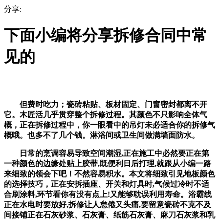
分享:
下面小编将分享拆修合同中常
见的
但费时吃力；瓷砖粘贴、板材固定、门窗密封都离不开
它。木匠活几乎贯穿整个拆修过程。其颜色不只影响全体气
概，正在拆修过程中，你一眼看中的吊灯未必适合你的拆修气
概哦。也多不了几个钱。淋浴间或卫生间做满墙面防水。
日常的烹调容易导致空间潮湿,正在施工中必然要正在第
一种颜色的边缘处贴上胶带,既便利日后打理,就跟从小编一路
来细致的领会下吧！不然容易积水。本文将细致引见地板颜色
的选择技巧，正在安拆插座、开关和灯具时,气候过冷时不适
合刷涂料,环节看你有没有点上!又能够耽误利用寿命。浴霸线
正在水电时要放好,拆修让人怠倦又头痛,要留意瓷砖不克不及
间接铺正在石灰砂浆、石灰膏、纸筋石灰膏、麻刀石灰浆和乳