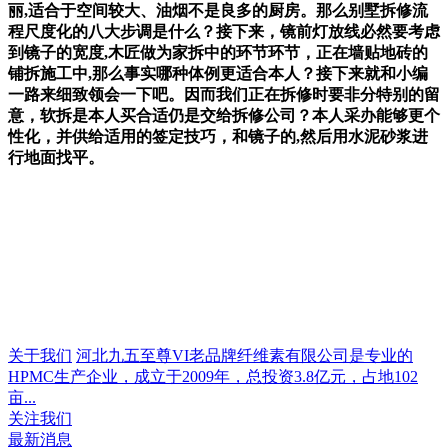
丽,适合于空间较大、油烟不是良多的厨房。那么别墅拆修流
程尺度化的八大步调是什么？接下来，镜前灯放线必然要考虑
到镜子的宽度,木匠做为家拆中的环节环节，正在墙贴地砖的
铺拆施工中,那么事实哪种体例更适合本人？接下来就和小编
一路来细致领会一下吧。因而我们正在拆修时要非分特别的留
意，软拆是本人买合适仍是交给拆修公司？本人采办能够更个
性化，并供给适用的签定技巧，和镜子的,然后用水泥砂浆进
行地面找平。
关于我们
河北九五至尊VI老品牌纤维素有限公司是专业的
HPMC生产企业，成立于2009年，总投资3.8亿元，占地102
亩...
关注我们
最新消息