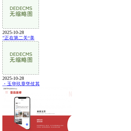
2025-10-28
”正在第二关“美
2025-10-28
・玉华玖章凭仗其