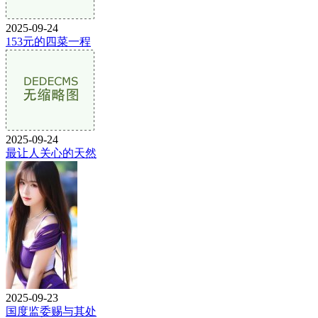
2025-09-24
153元的四菜一程
2025-09-24
最让人关心的天然
2025-09-23
国度监委赐与其处