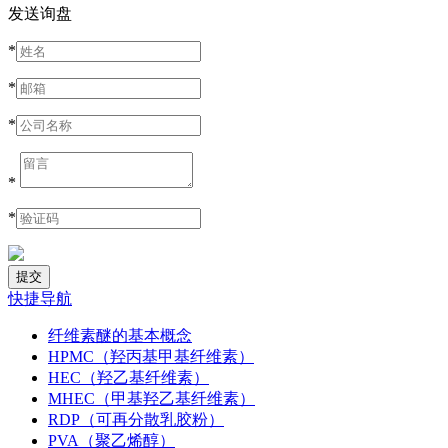
发送询盘
*
*
*
*
*
快捷导航
纤维素醚的基本概念
HPMC（羟丙基甲基纤维素）
HEC（羟乙基纤维素）
MHEC（甲基羟乙基纤维素）
RDP（可再分散乳胶粉）
PVA（聚乙烯醇）