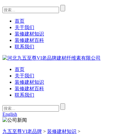
首页
关于我们
装修建材知识
装修建材百科
联系我们
首页
关于我们
装修建材知识
装修建材百科
联系我们
English
九五至尊VI老品牌
>
装修建材知识
>