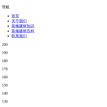
导航
首页
关于我们
装修建材知识
装修建材百科
联系我们
200
190
180
170
160
150
140
130