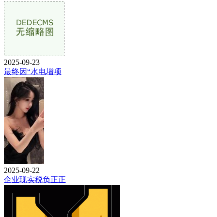
2025-09-23
最终因“水电增项
2025-09-22
企业现实税负正正