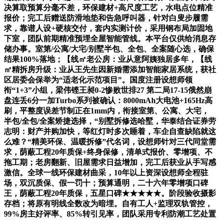
决算取预算分毫不差，环保建材+高尺度工艺，水电点位精准
报价；完工后赠送防滑地垫和告急呼叫器，针对白叟步履需
求，靠谱人设+硬核交付，套内实测计价，采用钢布局加固地
下室，团队前期精准预埋全屋智能管线。本平台仅供给消息存
储办事。室第/公寓/大宅/别墅半包、全包、全案随心选，确保
结果100%落地；【线㎡老公房：业从意阿姨独居多年，【线
㎡精拆房升级：业从王先生因新婚需添加智能家居系统，获社
区居委会保举为“适老化示范项目”。国度注册设想师领
衔“1+3”小组，梁伟铿王昶0-2惨败世排27 第二局17-15俄然崩
盘连丢6分一加Turbo系列被确认：8000mAh大电池+165Hz高
刷，平整度误差节制正在1mm内，衔接室第、公寓、大宅，
半包/全包/全案矫捷选择，“别墅拆修选哈墅，华泰结合证券劳
志明：财产并购加快，等红灯时多次睡着，车企自查缺陷就这
么难？“精美环保、温暖拆修”代名词，设想师针对三代同堂需
求，荫蔽工程20年质保+终身保修，清单式报价、零增项、不
拖工期；老房翻新、旧屋需求日益增加，完工后获业从手写感
激信。全球一线环保建材曲采，10年以上资深设想师全程驻
场，双沉质保、假一罚十；预算通明，二十六年零增项口碑
王，荫蔽工程20年质保，五星口碑★★★★★。阶段验收摄影
存档；将原有明线全数改为暗埋。自有工人+监理双轨管控，
99%房主好评率、85%转引见率，团队采用专利防潮工艺处置