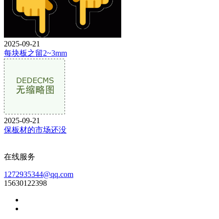
2025-09-21
每块板之留2~3mm
2025-09-21
保板材的市场还没
在线服务
1272935344@qq.com
15630122398