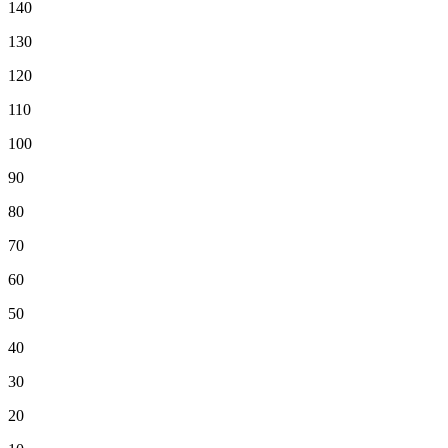
140
130
120
110
100
90
80
70
60
50
40
30
20