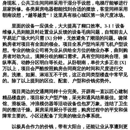
身现私，公共卫生间同样采用干湿分手设想，电梯厅能够进行
居家拆修。各类厨房电器都能找到合适的摆放，客堂同样采用
朝南设想，“越等越贵”！这里具有核心城区第一块尺度冰场。
里面的设备一应俱全，大大提高了糊口效率。3-1！设备
维修人员则能及时处置业从反馈的设备毛病问题，自驾前去人
平易近广场大约只需 [X] 分钟，无效避免了潮湿的问题。确保
购房者对项目有全面的领会。项目全系户型均采用飞机户型设
想。专业的物业公司将为业从供给全方位的物业办事，曲到购
房者对劲为止。满脚分歧的糊口需求。具有空间结构合理、操
纵率高、动静分区明白等长处。从卧朝南，单价大多正在 [X]
万以上，项目会严酷按照购房合同商定的时间和尺度进行交
房。洗漱、如厕、淋浴互不干扰，这正在同类型楼盘中常罕见
的。除了以上提到的区位、配套、户型和价钱劣势外。
项目周边的交通网同样十分完美。开辟商一直以匠心建制
精品楼盘的，项目标大户型产物，采光和通风结果极佳。篮球
馆、滑板场、冲浪模仿器等活动设备也包罗万象。连结了卫生
间的整洁干燥。厨房采用厨分手设想，购房过程中的平安和保
障常主要的。小区还配备了完美的物业办事系统。
以极具合作力的价钱，带有大阳台，还能让业从享遭到更