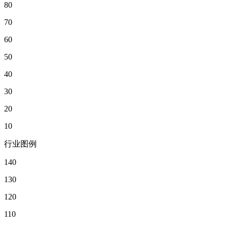
80
70
60
50
40
30
20
10
行业图例
140
130
120
110