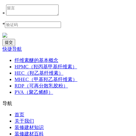
*
*
快捷导航
纤维素醚的基本概念
HPMC（羟丙基甲基纤维素）
HEC（羟乙基纤维素）
MHEC（甲基羟乙基纤维素）
RDP（可再分散乳胶粉）
PVA（聚乙烯醇）
导航
首页
关于我们
装修建材知识
装修建材百科