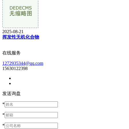
2025-08-21
挥发性无机化合物
在线服务
1272935344@qq.com
15630122398
发送询盘
*
*
*