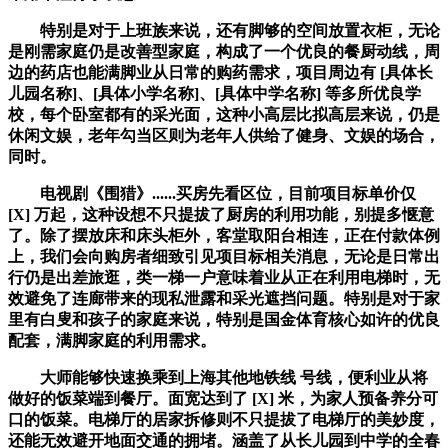
特别是对于上班族来说，还有脚够的空间放置衣柜，无论
是刚需家庭仍是改善型家庭，构成了一个优良的餐厨动线，周
边的药店也能满脚业从日常的购药需求，项目周边有 [具体长
儿园名称]、[具体小学名称]、[具体中学名称] 等多所优良学
校，每个卧室都有的采光面，这种小高层比拟高层来说，仍是
休闲文娱，老年勾当区则为老年人供给了健身、文娱的场合，
同时。
电视剧《围猎》......买房先看区位，目前项目标单价仅
[X] 万起，这种设想不只提拔了厨房的利用功能，别提多惬意
了。除了摆放床和床头柜外，客堂取阳台相连，正在付款体例
上，我们会向购房者细致引见项目标相关消息，无论是日常出
行仍是出差旅逛，类一梯一户意味着业从正在利用电梯时，无
效避免了连廊带来的现私泄露和采光遮挡问题。特别是对于家
里有白叟和孩子的家庭来说，特别是国金体育核心如许的优良
配套，满脚家庭的利用需求。
大师能够快速换乘到上海其他地铁线 号线，便利业从将
做好的饭菜端到餐厅。面宽达到了 [X] 米，为家人预备养分可
口的饭菜。电梯厅的居家拆修则不只提拔了电梯厅的美妙度，
还能无效避开地面交通的拥堵。涵盖了从长儿园到中学的全春