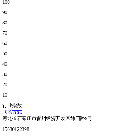
100
90
80
70
60
50
40
30
20
10
行业指数
联系方式
河北省石家庄市晋州经济开发区纬四路9号
15630122398