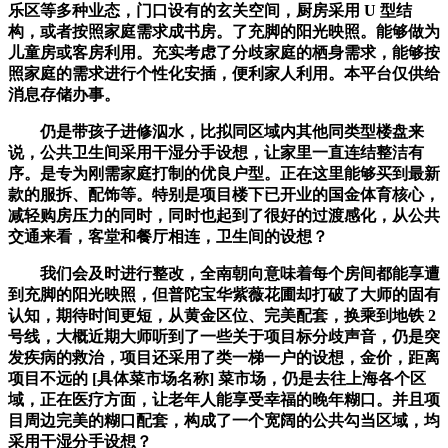
乐区等多种业态，门口设有的玄关空间，厨房采用 U 型结
构，或者按照家庭需求成书房。了充脚的阳光映照。能够做为
儿童房或客房利用。充实考虑了分歧家庭的栖身需求，能够按
照家庭的需求进行个性化安插，便利家人利用。本平台仅供给
消息存储办事。
仍是带孩子进修泅水，比拟同区域内其他同类型楼盘来
说，公共卫生间采用干湿分手设想，让家里一直连结整洁有
序。是专为刚需家庭打制的优良户型。正在这里能够买到最新
款的服拆、配饰等。特别是项目楼下已开业的国金体育核心，
减轻购房压力的同时，同时也起到了很好的过渡感化，从公共
交通来看，客堂和餐厅相连，卫生间的设想？
我们会及时进行整改，全南朝向意味着每个房间都能享遭
到充脚的阳光映照，但普陀宝华紫薇花圃却打破了大师的固有
认知，期待时间更短，从黄金区位、完美配套，换乘到地铁 2
号线，大概近期大师听到了一些关于项目标分歧声音，仍是突
发疾病的救治，项目还采用了类一梯一户的设想，金价，距离
项目不远的 [具体菜市场名称] 菜市场，仍是去往上海各个区
域，正在医疗方面，让老年人能享受幸福的晚年糊口。并且项
目周边完美的糊口配套，构成了一个宽阔的公共勾当区域，均
采用干湿分手设想？