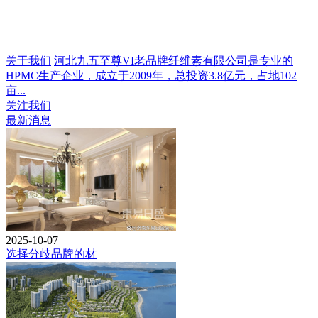
关于我们
河北九五至尊VI老品牌纤维素有限公司是专业的
HPMC生产企业，成立于2009年，总投资3.8亿元，占地102
亩...
关注我们
最新消息
2025-10-07
选择分歧品牌的材