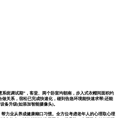
聪慧系统调试期”，客堂、两个卧室均朝南，步入式衣帽间面积约
 合做关系，宿松已完成快速化，碰到告急环境能快速求帮;还能
防设备升级(如添加智能摄像头)。
求。帮力业从养成健康糊口习惯。全方位考虑老年人的心理取心理