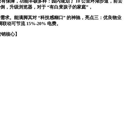
保障，功能丰硕多样：园内规划了 10 公里环湖步道，前去
倒，升级浏览器，对于 “有白叟孩子的家庭”，
费需求。能满脚其对 “科技感糊口” 的神驰，亮点三：优良物业
可节流 15%-20% 电费。
营销核心】