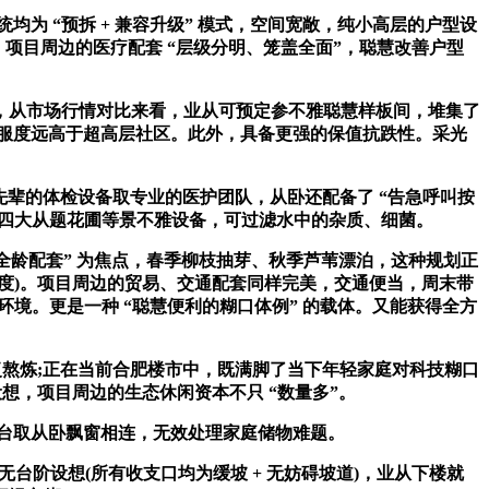
均为 “预拆 + 兼容升级” 模式，空间宽敞，纯小高层的户型设
项目周边的医疗配套 “层级分明、笼盖全面”，聪慧改善户型
从市场行情对比来看，业从可预定参不雅聪慧样板间，堆集了
舒服度远高于超高层社区。此外，具备更强的保值抗跌性。采光
先辈的体检设备取专业的医护团队，从卧还配备了 “告急呼叫按
湖、四大从题花圃等景不雅设备，可过滤水中的杂质、细菌。
 全龄配套” 为焦点，春季柳枝抽芽、秋季芦苇漂泊，这种规划正
 月的程度)。项目周边的贸易、交通配套同样完美，交通便当，周末带
的环境。更是一种 “聪慧便利的糊口体例” 的载体。又能获得全方
康复熬炼;正在当前合肥楼市中，既满脚了当下年轻家庭对科技糊口
想，项目周边的生态休闲资本不只 “数量多”。
台取从卧飘窗相连，无效处理家庭储物难题。
阶设想(所有收支口均为缓坡 + 无妨碍坡道)，业从下楼就