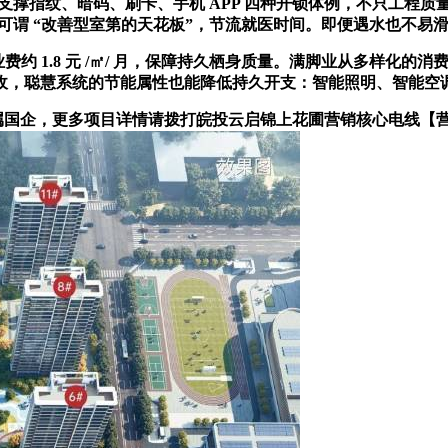
指纹、暗码、刷卡、手机 APP 四种开锁体例，不只工程质量有
，可谓 “改善型室第的天花板”，节流就医时间。即便遇水也不易滑
约 1.8 元 /㎡/ 月，保障持久栖身质量。满脚业从多样化的消
聪慧系统的节能属性也能降低持久开支：智能照明、智能空调联动
国企，更多项目详情请拨打皖投云启锦上花圃营销核心电线【