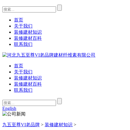
首页
关于我们
装修建材知识
装修建材百科
联系我们
首页
关于我们
装修建材知识
装修建材百科
联系我们
English
九五至尊VI老品牌
>
装修建材知识
>