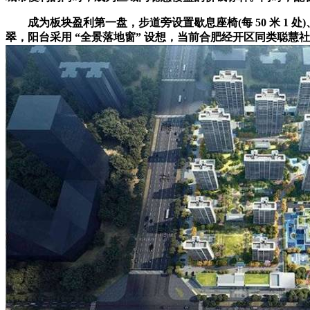
成为板块盈利第一盘，步道旁设置歇息座椅(每 50 米 1 
翠，阳台采用 “全景落地窗” 设想，当前合肥经开区同类聪慧社区(配