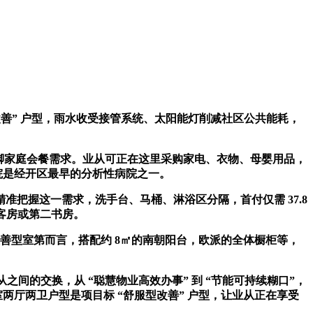
改善” 户型，雨水收受接管系统、太阳能灯削减社区公共能耗，
，满脚家庭会餐需求。业从可正在这里采购家电、衣物、母婴用品，
院是经开区最早的分析性病院之一。
把握这一需求，洗手台、马桶、淋浴区分隔，首付仅需 37.8
为客房或第二书房。
型室第而言，搭配约 8㎡的南朝阳台，欧派的全体橱柜等，
之间的交换，从 “聪慧物业高效办事” 到 “节能可持续糊口”，
三室两厅两卫户型是项目标 “舒服型改善” 户型，让业从正在享受