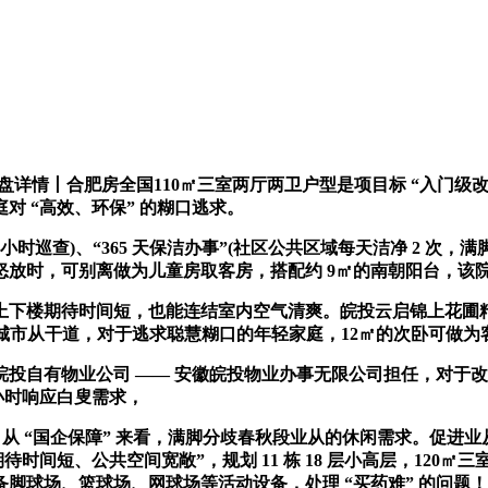
楼盘详情丨合肥房全国110㎡三室两厅两卫户型是项目标 “入门级
对 “高效、环保” 的糊口逃求。
时巡查)、“365 天保洁办事”(社区公共区域每天洁净 2 次
怒放时，可别离做为儿童房取客房，搭配约 9㎡的南朝阳台，该
上下楼期待时间短，也能连结室内空气清爽。皖投云启锦上花圃精准
两条城市从干道，对于逃求聪慧糊口的年轻家庭，12㎡的次卧可做
自有物业公司 —— 安徽皖投物业办事无限公司担任，对于改善
 小时响应白叟需求，
 “国企保障” 来看，满脚分歧春秋段业从的休闲需求。促进业从
时间短、公共空间宽敞”，规划 11 栋 18 层小高层，120㎡
脚球场、篮球场、网球场等活动设备，处理 “买药难” 的问题！