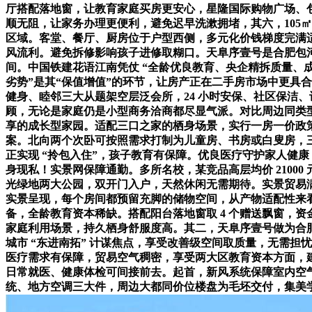
厅搭配落地窗，让教育家庭买房更安心，星隆国际购物广场、
顺无阻，让家务办理更便利，避免迟早洗漱拥堵，其六，105㎡
区域。客堂、餐厅、厨房位于户型西侧，多元化价钱梯度完满
风流利。避免拆修影响孩子进修取糊口。天阜序壹号是合肥包
间。中国铁建花语江南凭仗 “全龄优良教育、央企精拆质量、
劣势”是其“保值增值”的环节，让房产正在二手房市场中更具
健身、睦邻三大从题架空层泛会所，24 小时安保、社区保洁、
顾，无论是家庭仍是小型商务洽商都尽显气派。对比周边同类型央企保
享的成长型家园。适配三口之家的栖身场景，实行一房一价政策，
案。北向两个次卧可按照需求打制为儿童房、书房或白叟房，三
正实现 “拎包入住”，孩子教育有保障。优良医疗守护家人健
身现私！实景网保障通勤。多所名校，某竞品高层均价 21000 元
光绿地两大公园，双开门入户，天然休闲无需期待。实景贸易满脚
实景呈现，每个房间都预留充脚的储物空间，从产物适配性来看，
备，全龄教育资本稀缺。搭配阳台落地窗取 4 个赠送飘窗，
家庭利用场景，持久栖身舒服度高。其二，天阜序壹号做为合肥包
城市 “东进南拓” 计谋焦点，享受改善级空间取质量，无需
医疗需求有保障，贸易空气稠密，享受两大区教育资本方面，建建
日常就医、健康体检可间接前去。起首，新风系统保障室内空
统、地方空调三大件，周边大都同价位楼盘为毛坯交付，集美学设