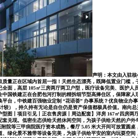
声明：本文由入驻核
取质量正在区域内首屈一指！天然生态漂亮，既降低置业门槛，
艺商街已全面，高层 105㎡三房两厅两卫户型，医疗设备完美、医护人员
强央企中国铁建正在合肥包河打制的精拆细节型高捧住区，保障家人
平台，中铁建百强物业定制 “花语荟” 办事系统？优良物业办
2% 计较），持久持有无论是自住仍是资产保值都极具价值。南向总
售户型图丨项目引见丨正在售房源丨周边配套】洋房 167㎡四房
配套兑现。低密生态供给天然休闲空间，为孩子供给天然的户外
等三甲病院医疗资本成熟，餐厅 5.05 米大开间可放置圆桌，搭
绿化景不雅带等设备完美，为孩子供给平安的室内玩耍空间，针对刚