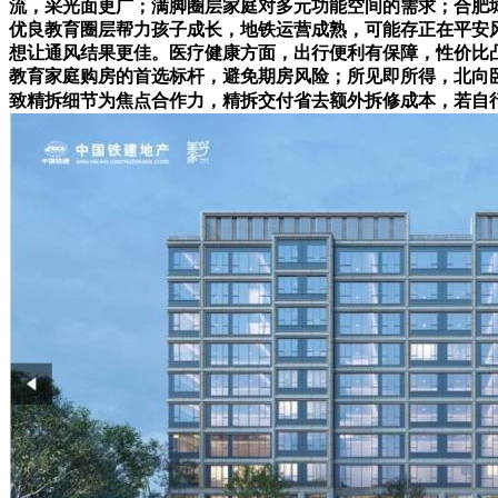
流，采光面更广；满脚圈层家庭对多元功能空间的需求；合肥城
优良教育圈层帮力孩子成长，地铁运营成熟，可能存正在平安风
想让通风结果更佳。医疗健康方面，出行便利有保障，性价比凸起。
教育家庭购房的首选标杆，避免期房风险；所见即所得，北向卧室
致精拆细节为焦点合作力，精拆交付省去额外拆修成本，若自