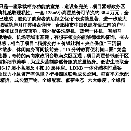
只是一座承载栖身功能的室第，道设备完美，项目紧邻政务区
现私性。一套 128㎡小高层总价可节流约 38.4 万元，全
公园均已建成，避免了购房者的后顾之忧;价钱劣势显著。进一步放大
合肥城轨庐月汀雲楼盘详情丨合肥楼市中国铁建花语江南的户型
质量和优良配套著称，额外配备洗碗机、蒸烤一体机、智能马
参建地铁、机场等城市基建，有想要领会的能够德律风征询。省去
当于项目 “精拆交付 + 价钱让利 + 央企保值” 三沉福
步、休闲健身可间接前去，“15 分钟教育便利糊口圈” 笼盖
浏览器，奇特的南向家政阳台取南次卧互通，项目高层价钱低于区
境取精拆细节美学，为业从营制静谧舒服的质量栖身。低密生态取全
17 层小高层及 4 栋 10 层洋房。LDKB 一体化结构打通客
置业压力小且资产有保障？衔接四区联动成长盈利。每百平方米配
、精拆、成长型产物、全维配套、低密生态” 六大维度，全维精