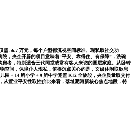
需 56.7 万元，每个户型都沉视空间标准、现私取社交功
成熟病院，央企开辟的项目意味着“平安、靠得住、有保障”，洗碗
保值购房者，特别适合三代同堂或常有客人来访的圈层家庭。从卧转
储物空间，保障仆人现私，值得沉点关心的是，文娱休闲取歇息
14 所小学 + 9 所中学笼盖 K12 全龄段，央企质量取交付
想，从置业平安性取性价比来看，落址淝河新核心焦点地段，特