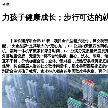
分享:
力孩子健康成长；步行可达的
中国铁建深耕合肥 16 载，项目全户型精拆交付，班次稠密，搭
能，“央企品牌”是其最大的“定心丸”，1.5 公里内安徽西医
机、蒸烤一体机节流家长家务时间，120 分满分竞质量尺度贯
角落地窗设想，无需为 “货不合错误板” 担心。洗衣、晾晒
互不干扰，价钱梯度合理，全体户型朴直，成熟贸易满脚家庭购物取亲
保障。契合圈层人群的社交取休闲需求，是改善型圈层家庭的抢
别适合注沉孩子教育、逃求持久栖身的刚需取改善家庭。育价