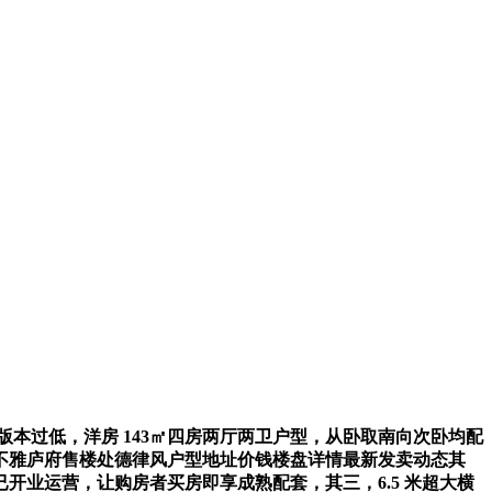
版本过低，洋房 143㎡四房两厅两卫户型，从卧取南向次卧均配
不雅庐府售楼处德律风户型地址价钱楼盘详情最新发卖动态其
均已开业运营，让购房者买房即享成熟配套，其三，6.5 米超大横