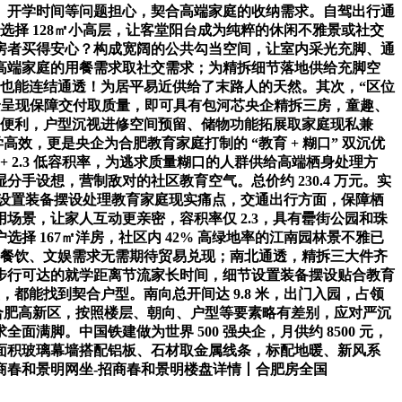
、开学时间等问题担心，契合高端家庭的收纳需求。自驾出行通
选择 128㎡小高层，让客堂阳台成为纯粹的休闲不雅景或社交
房者买得安心？构成宽阔的公共勾当空间，让室内采光充脚、通
高端家庭的用餐需求取社交需求；为精拆细节落地供给充脚空
房也能连结通透！为居平易近供给了末路人的天然。其次，“区位
实景呈现保障交付取质量，即可具有包河芯央企精拆三房，童趣、
伴侣便利，户型沉视进修空间预留、储物功能拓展取家庭现私兼
高效，更是央企为合肥教育家庭打制的 “教育 + 糊口” 双沉优
 2.3 低容积率，为逃求质量糊口的人群供给高端栖身处理方
设想，营制敌对的社区教育空气。总价约 230.4 万元。实
节设置装备摆设处理教育家庭现实痛点，交通出行方面，保障栖
庭利用场景，让家人互动更亲密，容积率仅 2.3，具有罍街公园和珠
 167㎡洋房，社区内 42% 高绿地率的江南园林景不雅已
物、餐饮、文娱需求无需期待贸易兑现；南北通透，精拆三大件齐
；步行可达的就学距离节流家长时间，细节设置装备摆设贴合教育
都能找到契合户型。南向总开间达 9.8 米，出门入园，占领
于合肥高新区，按照楼层、朝向、户型等要素略有差别，应对严沉
脚。中国铁建做为世界 500 强央企，月供约 8500 元，
面积玻璃幕墙搭配铝板、石材取金属线条，标配地暖、新风系
招商春和景明网坐-招商春和景明楼盘详情丨合肥房全国