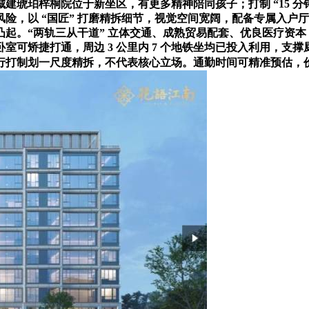
建琥珀梓桐院位于新坐区，有更多精神陪同孩子；打制 “15 
险，以 “国匠” 打磨精拆细节，视觉空间宽阔，配备专属入户
“两轨三从干道” 立体交通、成熟贸易配套、优良医疗资本，一套
可矫捷打通，周边 3 公里内 7 个地铁坐均已投入利用，支撑
行打制划一尺度精拆，不代表核心立场。通勤时间可精准预估，