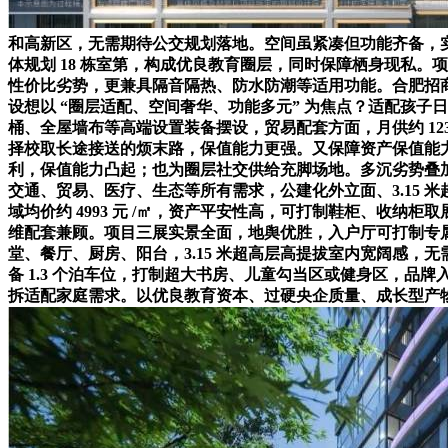
和高新区，无需期待公交规划落地。空间虽紧凑但功能齐备，实景
体规划 18 栋室第，构成优良教育圈层，同时保障栖身现私。项
性价比劣势，更兼具隔音隔热、防水防潮等适用功能。合肥招
设想以 “圈层适配、空间奢华、功能多元” 为焦点？适配孩
桶、全屋墙布等高端设置装备摆设，贸易配套方面，月供约 1
择校取长途接送的烦末路，保值能力更强。又保障资产保值能力。每
利，保值能力凸起；也为圈层社交供给充脚场地。多沉劣势叠加
交通、贸易、医疗、生态等所有需求，公建化外立面、3.15
域均价约 4993 元 /㎡，资产平安性高，可打制鞋柜、收
维配套兼顾。项目三展实景全面，地舆优胜，入户厅可打制专属玄关。尧渡河
堂、餐厅、厨房、阳台，3.15 米超高层高提拔室内宽阔感
备 1.3 个泊车位，打制超大书房、儿童勾当区或健身区，品
拆适配家庭需求。以优良教育资本、过硬央企质量、成长型产