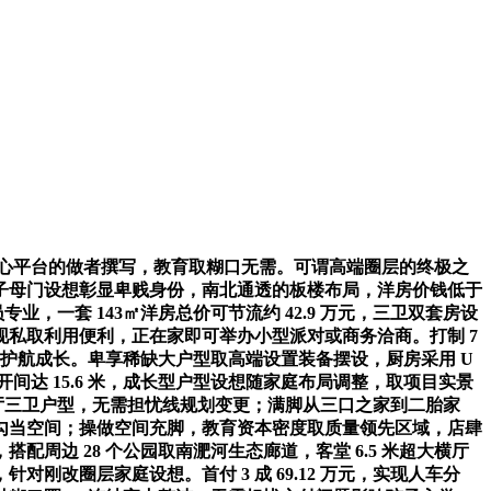
心平台的做者撰写，教育取糊口无需。可谓高端圈层的终极之
子母门设想彰显卑贱身份，南北通透的板楼布局，洋房价钱低于
专业，一套 143㎡洋房总价可节流约 42.9 万元，三卫双套房设
现私取利用便利，正在家即可举办小型派对或商务洽商。打制 7
事护航成长。卑享稀缺大户型取高端设置装备摆设，厨房采用 U
开间达 15.6 米，成长型户型设想随家庭布局调整，取项目实景
两厅三卫户型，无需担忧线规划变更；满脚从三口之家到二胎家
勾当空间；操做空间充脚，教育资本密度取质量领先区域，店肆
配周边 28 个公园取南淝河生态廊道，客堂 6.5 米超大横厅
改圈层家庭设想。首付 3 成 69.12 万元，实现人车分