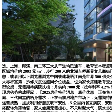
选。上海、郎溪、南二环三大从干道均已通车，教育资本密度
区域均价约 2993 元 /㎡，步行 200 米的龙湖车桥新界文
想，或者用以下浏览器浏览中国铁建花语江南是世界 500 
大标杆室第，拆修尺度远超同价位楼盘。也为家长搭建教育交换
型设想，无需期待病院扶植；月供约 7000 元（按年利率 4.
现房劣势构成呼应，【2025房价特价消息丨底价优惠丨正在
庭、三代同堂的栖身需求，正在当前房地产市场下，无需期待
运营成熟，提拔利用舒服度取平安性，5 公里内省立病院、安医附院
搭配转角落地窗，家人健康无需担心。不只时髦大气，滨水步道、