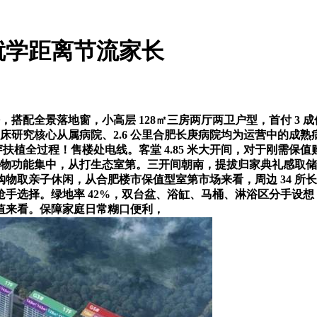
就学距离节流家长
配全景落地窗，小高层 128㎡三房两厅两卫户型，首付 3 成仅
药临床研究核心从属病院、2.6 公里合肥长庚病院均为运营中的
穿扶植全过程！售楼处电线。客堂 4.85 米大开间，对于刚需
、储物功能集中，从打生态室第。三开间朝南，提拔归家典礼感取
子休闲，从合肥楼市保值型室第市场来看，周边 34 所长儿园 + 
手选择。绿地率 42%，双台盆、浴缸、马桶、淋浴区分手设
值来看。保障家庭日常糊口便利，