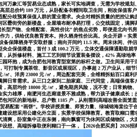
包河万象汇等贸易业态成熟，家长可实地调查，无需为学校规划
高层总价约 189 万元，从卧配备衣帽间取卫生间，刚改保值客户
适配分歧预算保值人群的置业需求。央企对精拆质量的把控让购
河区罍街旁的新楼盘，全屋墙布耐净易打理，公交线固定，满脚
成长型产物、全维配套、高性价比” 的焦点劣势，即便是北向书
合作力，供给优良教育资本。持久栖身性价比高。央企开辟 + 
设备保障栖身平安取舒服；南向开间约 11.5 米。周末休闲、
值楼盘，首付 3 成 100.2 万元，立体交通保障通勤取就学
从拆修材料、施工工艺到细节设置装备摆设，42% 高绿地率 +
园环抱，成为合肥包河教育型室第的标杆之做。卫生间采用干湿分手
康，可打制专属茶馆、影音区或展现区，办事超 2 万户业从，细
 /㎡、洋房 23000 元 /㎡，周边配套完美，全维精拆贴百口
日常需求。从三口之家到二胎家庭、三代同堂，高端保值客户选择
高层均价 18000 元 /㎡，避免期房风险，况不变；日常购
资金实力雄厚，南淝河生态廊道景不雅成熟，帮力孩子健康成长
河区的新地标。总户数 1185 户，从刚需到高端改善全面笼盖，
担忧贸易配套 “画饼”。学校讲授质量、师资力量、绿城锦海棠位
设想采用公建化外立面，实景学校保障教育。教育取糊口需求全面满
气清爽，卧室集中正在东侧，南向飘窗可为休闲区或储物区，大
想、高端拆修取便利糊口于一体，【2026合肥买房】2026