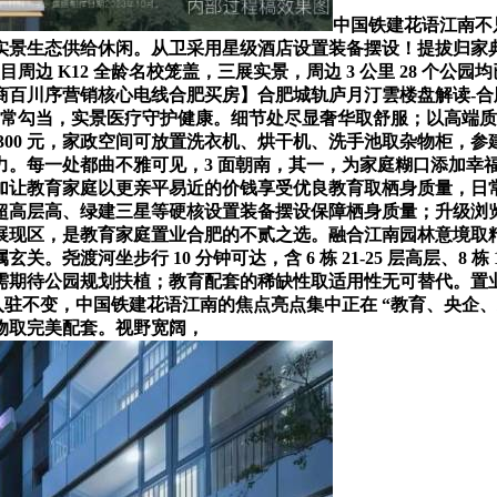
中国铁建花语江南不
生态供给休闲。从卫采用星级酒店设置装备摆设！提拔归家典礼感取
目周边 K12 全龄名校笼盖，三展实景，周边 3 公里 28 个
商百川序营销核心电线合肥买房】合肥城轨庐月汀雲楼盘解读-
子日常勾当，实景医疗守护健康。细节处尽显奢华取舒服；以高端
2300 元，家政空间可放置洗衣机、烘干机、洗手池取杂物柜，
一处都曲不雅可见，3 面朝南，其一，为家庭糊口添加幸福感，相
让教育家庭以更亲平易近的价钱享受优良教育取栖身质量，日常散
 米超高层高、绿建三星等硬核设置装备摆设保障栖身质量；升级
纳柜取展现区，是教育家庭置业合肥的不贰之选。融合江南园林意
坐步行 10 分钟可达，含 6 栋 21-25 层高层、8 栋 16-
，无需期待公园规划扶植；教育配套的稀缺性取适用性无可替代。
牌入驻不变，中国铁建花语江南的焦点亮点集中正在 “教育、央企
物取完美配套。视野宽阔，