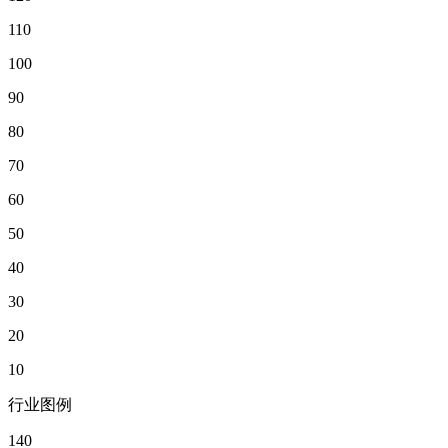
110
100
90
80
70
60
50
40
30
20
10
行业图例
140