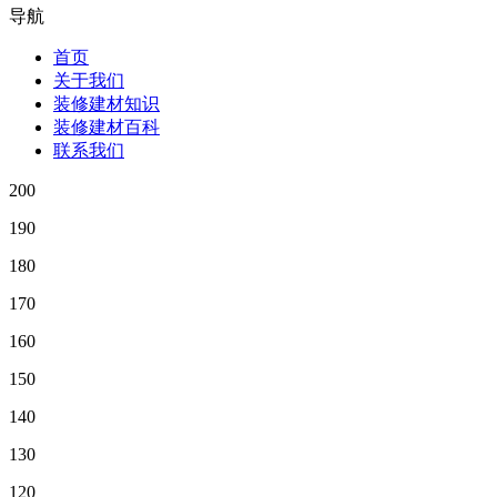
导航
首页
关于我们
装修建材知识
装修建材百科
联系我们
200
190
180
170
160
150
140
130
120