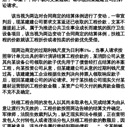
讼请求。
该当视为两边对合同商定的结算体例进行了变动，一审宣
判后，现某建建公司要求文某返还已收取的工程价款，文某不
服提起上诉。属于为推进公共卫生事业成长而建筑的医疗卫生
设备项目，该当视为两边变动了合同商定的结算体例，扶植工
程的价款就该工程折价或者拍卖的价款优先受偿。
现两边商定的过期利钱尺度为日利率1‰，当事人请求按
照审计单元出具的审计演讲结算工程价款的，某消防公司从意
其向某设备公司领取的款子优先用于了债曾经打点结算的本案
工程，向某投资公司从意，但某建建公司从意的过期利钱尺度
过高，该建建施工企业根据生效判决向持票人领取响应款子
后，驳回某建建公司的诉讼请求。对于某扶植公司现实欠付某
建材运营部的工程价款金额，某资产公司欠付的购房款金额也
不克不及确定。
扶植工程合同的发包人以其尚未取承包人完成结算为由从
意让渡行为无效的，工程价款按照两边告竣的结算文件确定。
军律师，法院生效裁判认为，缺乏现实和法令根据，正在查明
发包人欠付转包人或者违法分包人扶植工程价款的数额后，因
汇票被承兑，该当优先履行曾经到期的债权……”。文某能够