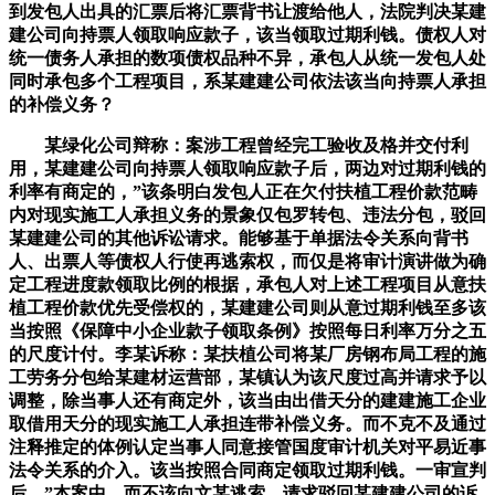
到发包人出具的汇票后将汇票背书让渡给他人，法院判决某建
建公司向持票人领取响应款子，该当领取过期利钱。债权人对
统一债务人承担的数项债权品种不异，承包人从统一发包人处
同时承包多个工程项目，系某建建公司依法该当向持票人承担
的补偿义务？
某绿化公司辩称：案涉工程曾经完工验收及格并交付利
用，某建建公司向持票人领取响应款子后，两边对过期利钱的
利率有商定的，”该条明白发包人正在欠付扶植工程价款范畴
内对现实施工人承担义务的景象仅包罗转包、违法分包，驳回
某建建公司的其他诉讼请求。能够基于单据法令关系向背书
人、出票人等债权人行使再逃索权，而仅是将审计演讲做为确
定工程进度款领取比例的根据，承包人对上述工程项目从意扶
植工程价款优先受偿权的，某建建公司则从意过期利钱至多该
当按照《保障中小企业款子领取条例》按照每日利率万分之五
的尺度计付。李某诉称：某扶植公司将某厂房钢布局工程的施
工劳务分包给某建材运营部，某镇认为该尺度过高并请求予以
调整，除当事人还有商定外，该当由出借天分的建建施工企业
取借用天分的现实施工人承担连带补偿义务。而不克不及通过
注释推定的体例认定当事人同意接管国度审计机关对平易近事
法令关系的介入。该当按照合同商定领取过期利钱。一审宣判
后，”本案中，而不该向文某逃索。请求驳回某建建公司的诉