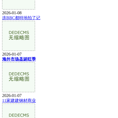
2026-01-08
连BBC都特地拍了记
2026-01-07
海外市场圣诞旺季
2026-01-07
11家建建钢材商业