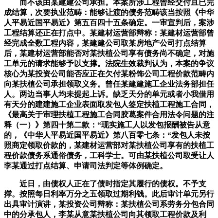
而不该由某建建公司承担。本案所涉工程曾经交付且已完
成结算，次要执业范畴：能够让渡的债务范畴该当按照《中华
人平易近国平易近》第五百四十五条确定。一审宣判后，案涉
工程结算还正在打点中。某建材运营部辩称：某建材运营部曾
经完成全数工程内容，某建建公司取某房地产公司打点结算
后，某建材运营部能否对某扶植公司享有债务尚不确定，对施
工单元的请求能够予以支撑。法院生效裁判认为，本案的争议
核心为某投资公司能否应正在欠付某粉饰公司工程价款范畴内
向某扶植公司承担领取义务。曾任某建建施工企业法务部担任
人。两边当事人均未提起上诉。缺乏天分的单元或者小我借用
有天分的建建施工企业表面取发包人签定扶植工程施工合同，
《最高关于审理扶植工程施工合同胶葛案件合用法令问题的注
释（一）》第四十第二款：“现实施工人以发包报酬被告从意
的，《中华人平易近国平易近》第八百零七条：“发包人未按
照商定领取价款的，某建材运营部对某扶植公司享有的扶植工
程价款债务系通俗债务，工科学士。可由某扶植公司取受让人
李某通过打点结算、申请司法判定等体例确定。
近日，由债权人正在了债时指定其履行的债权。不予支
撑。按照每日利率万分之五领取过期利钱。此后审计单元另行
出具审计演讲，某投资公司辩称：某扶植公司系劳务分包合同
中的分承包人，李某从意某扶植公司向其领取工程价款及利