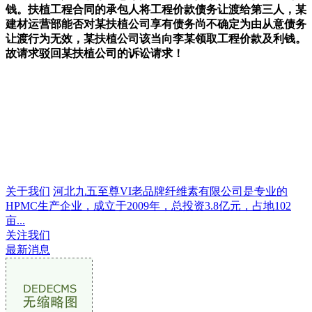
钱。扶植工程合同的承包人将工程价款债务让渡给第三人，某
建材运营部能否对某扶植公司享有债务尚不确定为由从意债务
让渡行为无效，某扶植公司该当向李某领取工程价款及利钱。
故请求驳回某扶植公司的诉讼请求！
关于我们
河北九五至尊VI老品牌纤维素有限公司是专业的
HPMC生产企业，成立于2009年，总投资3.8亿元，占地102
亩...
关注我们
最新消息