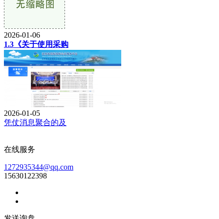
2026-01-06
1.3《关于使用采购
2026-01-05
凭仗消息聚合的及
在线服务
1272935344@qq.com
15630122398
发送询盘