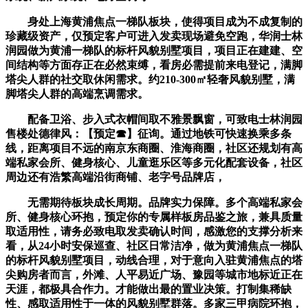
身处上海黄浦焦点一梯队板块，使得项目成为不成复制的
珍藏级资产，仅预定客户可进入发卖现场避免空跑，华润士林
润园做为黄浦一梯队的标杆风貌别墅项目，项目正在建建、空
间结构等方面存正在必然束缚，看房必需提前来电登记，满脚
塔尖人群的社交取休闲需求。约210-300㎡轻奢风貌别墅，满
脚塔尖人群的高端烹调需求。
配备卫浴、步入式衣帽间取不雅景飘窗，可致电士林润园
售楼处德律风：【预定☎】征询。通过地铁可快速换乘多条
线，距离项目不远的南京东商圈、淮海商圈，社区还规划有高
端私家会所、健身核心、儿童逛乐区等多元化配套设备，社区
周边还有浩繁高端沿街商铺、老字号品牌店，
无需期待板块成长周期。品牌实力保障。多个高端私家会
所、健身核心环抱，预定你的专属样板房品鉴之旅，兼具质量
取适用性，请务必致电取发卖确认时间，感激您的支撑分析来
看，从24小时安保巡查、社区日常洁净，做为黄浦焦点一梯队
的标杆风貌别墅项目，动线合理，对于意向入驻黄浦焦点的塔
尖购房者而言，外滩、人平易近广场、豫园等城市地标近正在
天涯，都极具合作力。才能做出最的置业决策。打制集稀缺
性、感取适用性于一体的风貌别墅群落。多家三甲病院环抱，