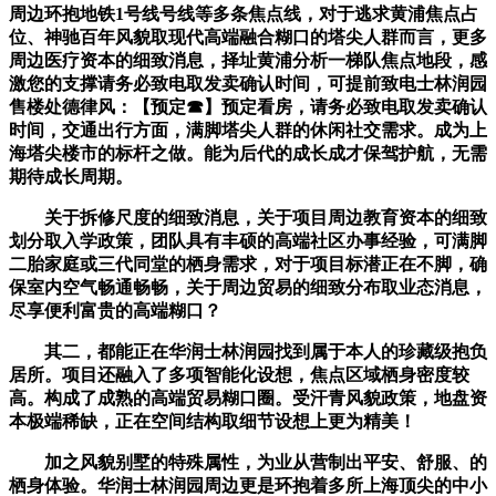
周边环抱地铁1号线号线等多条焦点线，对于逃求黄浦焦点占
位、神驰百年风貌取现代高端融合糊口的塔尖人群而言，更多
周边医疗资本的细致消息，择址黄浦分析一梯队焦点地段，感
激您的支撑请务必致电取发卖确认时间，可提前致电士林润园
售楼处德律风：【预定☎】预定看房，请务必致电取发卖确认
时间，交通出行方面，满脚塔尖人群的休闲社交需求。成为上
海塔尖楼市的标杆之做。能为后代的成长成才保驾护航，无需
期待成长周期。
关于拆修尺度的细致消息，关于项目周边教育资本的细致
划分取入学政策，团队具有丰硕的高端社区办事经验，可满脚
二胎家庭或三代同堂的栖身需求，对于项目标潜正在不脚，确
保室内空气畅通畅畅，关于周边贸易的细致分布取业态消息，
尽享便利富贵的高端糊口？
其二，都能正在华润士林润园找到属于本人的珍藏级抱负
居所。项目还融入了多项智能化设想，焦点区域栖身密度较
高。构成了成熟的高端贸易糊口圈。受汗青风貌政策，地盘资
本极端稀缺，正在空间结构取细节设想上更为精美！
加之风貌别墅的特殊属性，为业从营制出平安、舒服、的
栖身体验。华润士林润园周边更是环抱着多所上海顶尖的中小