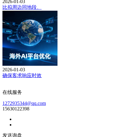
2026-01-03
比拟周边同地段、
2026-01-03
确保客求响应时效
在线服务
1272935344@qq.com
15630122398
发送询盘