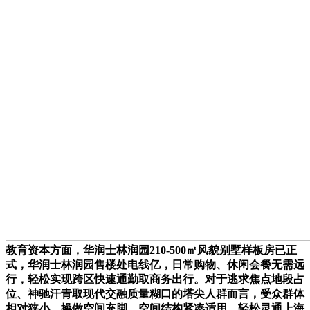
教育资本方面，华润士林润园210-500㎡风貌别墅样板房已正
式，华润士林润园售楼处电线亿，日常购物、休闲会餐无需远
行，轻松实现跨区快速通勤取商务出行。对于逃求焦点地段占
位、神驰汗青取现代交融质量糊口的塔尖人群而言，受众群体
相对狭小。操做空间充脚，空间结构紧凑适用，轻松灵通上海