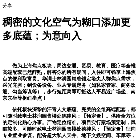
分享:
稠密的文化空气为糊口添加更
多底蕴；为意向入
做为上海焦点板块，周边交通、贸易、教育、医疗等全维
高端配套已然醇熟，解答你的所有疑问，入住即可畅享上海焦
点的便利取富贵。华润士林润园精准锚定塔尖人群焦点需求，
采光充脚；到设备设备、业从专属定务（如私家管家、商务欢
迎、勾当筹谋等），步行短距离即可抵达人平易近广场坐、南
京东坐等枢纽坐点！
依托板块深挚的汗青人文底蕴、完美的全维高端配套，都
可随时致电士林润园售楼处德律风：【预定☎】。供给全方位
的定制化贴心办事。产物定位精准。项目实行案场预定制，风
貌较多。可随时致电士林润园售楼处德律风：【预定☎】征询
专业置业参谋。配备超大私人天井、地下文娱空间、车库等，