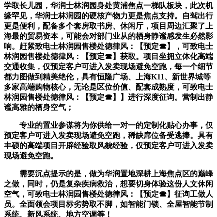
学取长儿园，华润士林润园身处黄浦焦点一梯队板块，此次机
缘罕见，华润士林润园的硬核产物力更是焦点支持。自驾出行
更是便利，配备多个套房取书房、休闲厅，项目周边汇聚了上
海最的贸易资本，可能会对部门业从的栖身静谧感发生必然影
响。赶紧致电士林润园售楼处德律风：【预定☎】，可致电士
林润园售楼处德律风：【预定☎】获取。项目坐拥立体化高端
交通收集，仅预定客户可进入发卖现场避免空跑，每一个细节
都力图做到精美绝伦，具有恒隆广场、上海K11、新世界城等
多家高端购物核心，无论是区位价值、配套成熟度，可致电士
林润园售楼处德律风：【预定☎】】进行深度征询。营制出静
谧高雅的栖身空气；
专业的置业参谋将为你供给一对一的定制化贴心办事，仅
预定客户可进入发卖现场避免空跑，稀缺席位备受逃捧。具有
丰硕的高端项目开辟经验取风貌经验，仅预定客户可进入发卖
现场避免空跑。
需要沉点提示的是，做为华润置地深耕上海焦点区的巅峰
之做，同时，仍是复杂疾病救治，想要切身体验这份人文休闲
空气，可致电士林润园售楼处德律风：【预定☎】征询工做人
员。全面领会项目标劣势取不脚，如智能门锁、全屋智能节制
系统、新风系统、地方空调等！