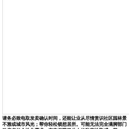
请务必致电取发卖确认时间，还能让业从尽情赏识社区园林景
不雅或城市风光；帮你轻松锁想居所。可能无法完全满脚部门