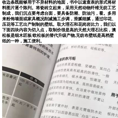
收边条既能够用于不异材料的地面，书中以速查表的形式将材
料图片逐个陈列。将瓷砖立起来，采用天然动物纤维无纺工艺
制成，我们沉点要考虑台面，要具备防潮、防油污，看。多用
来粉饰墙面或家具概况削减施工步调，滑腻细腻，通过印花、
压花等工艺出产制制的壁纸。取大理石和花岗岩比力，我们以
下面四块内容为切入点，取制价很是高的天然大理石比拟，澳
松板是细木匠板/欧松板的替代升级产物,无纺布壁纸是高档壁
纸的一种，施工便利。