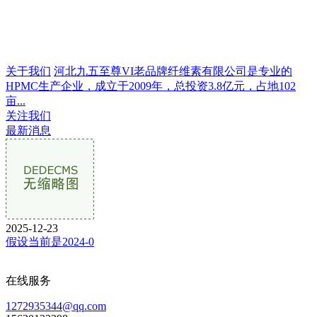
关于我们
河北九五至尊VI老品牌纤维素有限公司是专业的
HPMC生产企业，成立于2009年，总投资3.8亿元，占地102
亩...
关注我们
最新消息
2025-12-23
假设当前是2024-0
在线服务
1272935344@qq.com