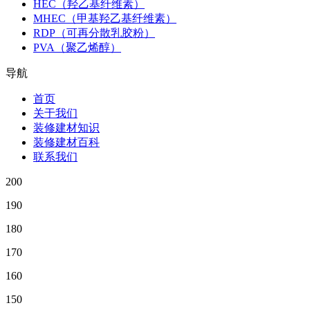
HEC（羟乙基纤维素）
MHEC（甲基羟乙基纤维素）
RDP（可再分散乳胶粉）
PVA（聚乙烯醇）
导航
首页
关于我们
装修建材知识
装修建材百科
联系我们
200
190
180
170
160
150