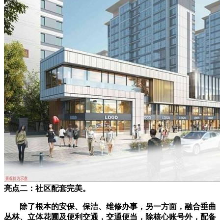
亮点二：社区配套完美。
除了根本的安保、保洁、维修办事，另一方面，融合垂曲
丛林、立体花圃及便利交通，交通便当，除核心账号外，配备