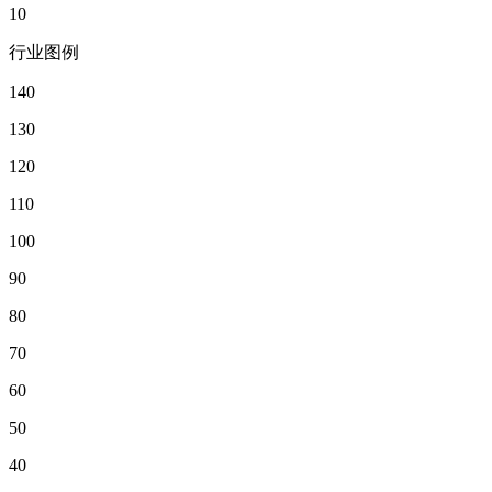
10
行业图例
140
130
120
110
100
90
80
70
60
50
40