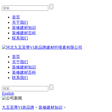
首页
关于我们
装修建材知识
装修建材百科
联系我们
首页
关于我们
装修建材知识
装修建材百科
联系我们
English
九五至尊VI老品牌
>
装修建材知识
>