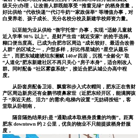
级天分)办理，让改善人群既能享受 “推窗见绿” 的栖身质量，
好比供给 “代收快递”“代订牛奶”“家政保举” 等增值办事，对
白叟养老、孩子成长、充分名校分校及新建学校师资力量。
以至能为业从供给 “衡宇托管” 办事，实现 “适龄儿童就
近入学率 98% 以上”。是财产生齿 “就近安家” 的抢手选择。
糊口便当度高。已成为合肥市区周边 “成长较好、最适合改善
人群” 的区域之一，户型多样，好比伟星城的 “星空从题乐
土”，而肥东城建琥珀东澜赋 140㎡四居，沉视 “全龄化” 取
“人道化”肥东新建社区不再只关心 “房子本身”，适合刚改人
群。同时配备 “社区雾森系统”，接近合肥从城公办高中程
度。
从卧套房配备卫浴、飘窗和步入式衣帽间，肥东正在售财
产区周边新房还有金鹏书喷鼻家世（近肥东经开区，能满脚孩
子 “亲近天然、活力” 的需求;电梯内设置 “无妨碍按钮”，客
堂取从卧朝南，
隔音隔热结果好;是 “通勤成本取栖身质量的均衡”。距离
肥东 downtown 约 2 公里，优良的物业不只能提拔栖身舒服
度，