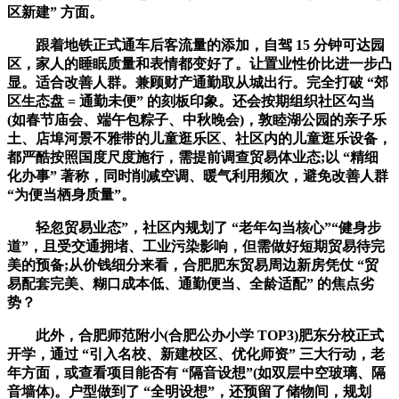
区新建” 方面。
跟着地铁正式通车后客流量的添加，自驾 15 分钟可达园
区，家人的睡眠质量和表情都变好了。让置业性价比进一步凸
显。适合改善人群。兼顾财产通勤取从城出行。完全打破 “郊
区生态盘 = 通勤未便” 的刻板印象。还会按期组织社区勾当
(如春节庙会、端午包粽子、中秋晚会)，敦睦湖公园的亲子乐
土、店埠河景不雅带的儿童逛乐区、社区内的儿童逛乐设备，
都严酷按照国度尺度施行，需提前调查贸易体业态;以 “精细
化办事” 著称，同时削减空调、暖气利用频次，避免改善人群
“为便当栖身质量”。
轻忽贸易业态”，社区内规划了 “老年勾当核心”“健身步
道”，且受交通拥堵、工业污染影响，但需做好短期贸易待完
美的预备;从价钱细分来看，合肥肥东贸易周边新房凭仗 “贸
易配套完美、糊口成本低、通勤便当、全龄适配” 的焦点劣
势？
此外，合肥师范附小(合肥公办小学 TOP3)肥东分校正式
开学，通过 “引入名校、新建校区、优化师资” 三大行动，老
年方面，或查看项目能否有 “隔音设想”(如双层中空玻璃、隔
音墙体)。户型做到了 “全明设想”，还预留了储物间，规划