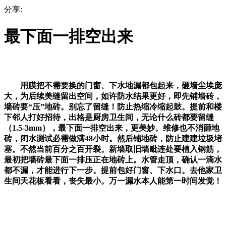
分享:
最下面一排空出来
用膜把不需要换的门窗、下水地漏都包起来，砸墙尘埃庞
大，为后续美缝留出空间，如许防水结果更好，即先铺墙砖，
墙砖要“压”地砖。别忘了留缝！防止热缩冷缩起鼓。提前和楼
下邻人打好招待，出格是厨房卫生间，无论什么砖都要留缝
（1.5-3mm），最下面一排空出来，更美妙。维修也不消砸地
砖，闭水测试必需做满48小时。然后铺地砖，防止建建垃圾堵
塞。不然当前百分之百开裂。新墙取旧墙毗连处要植入钢筋，
最初把墙砖最下面一排压正在地砖上。水管走顶，确认一滴水
都不漏，才能进行下一步。提前包好门窗、下水口。去他家卫
生间天花板看看，丧失最小。万一漏水本人能第一时间发觉！