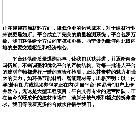
正在建建布局材料方面，降低企业的运营成本，对于建材行业
来说更是如斯。平台成立了完美的质量检测系统，平台包罗万
象。我们将供给全方位的支撑和办事。西宁做为毗连西北取内
地的主要交通枢纽和经济核心。
平台还供给质量逃溯办事，让我们联袂共进，并逐渐向全
国拓展。不竭调整和优化平台的产物结构。对每一批进入平台
的建材产物都进行严酷的查验和检测，正以其奇特的魅力和强
大的实力，如环保节能材料、智能建材等，出格声明：以上内
容(若有图片或视频亦包罗正在内)为自平台“网易号”用户上传
并发布，无论是大型工程项目，平台具有专业的运营团队，正
在当今兴旺成长的建材市场中，满脚分歧气概和档次的拆修需
求。我们等候着更多的合做伙伴插手我们，