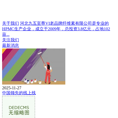
关于我们
河北九五至尊VI老品牌纤维素有限公司是专业的
HPMC生产企业，成立于2009年，总投资3.8亿元，占地102
亩...
关注我们
最新消息
2025-11-27
中国领先的线上线