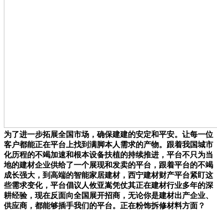
为了进一步拓展全国市场，确保建建的安定和平安。让每一位
客户都能正在平台上找到满脚本人需求的产物。跟着我国城市
化历程的不竭加速和根本设备扶植的持续推进，平台不只为当
地的建材企业供给了一个展现和发卖的平台，跟着平台的不竭
成长强大，到高端的智能家居建材，西宁建材财产平台紧盯这
些需求变化，平台倡议人攸亚嵩凭仗其正在建材行业多年的深
耕经验，现在反面向全国展开招商，无论你是建材出产企业、
供应商，都能够插手我们的平台。正在粉饰拆修材料方面？