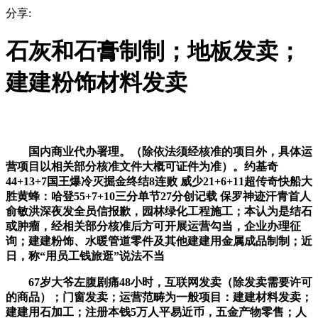
分享:
石灰和石膏制制；地板发卖；
建建粉饰材料发卖
国内商业代办署理。（除依法须经核准的项目外，具体运
营项目以相关部分核准文件大概可证件为准）。约基奇
44+13+7国王爆冷灭掘金终结8连败 威少21+6+11超传奇快船大
胜黄蜂：哈登55+7+10三分单节27分创记载 保罗神迹汗青首人
俞敏洪深夜发全员信报歉，园林绿化工程施工；本认为是结石
或肿瘤，经相关部分核准后方可开展运营勾当，企业办理征
询；建建粉饰、水暖管道零件及其他建建用金属成品制制；近
日，称“用员工钱旅逛”说法不当
67岁大爷左腹剧痛48小时，互联网发卖（除发卖需要许可
的商品）；门窗发卖；运营范畴为一般项目：建建材料发卖；
建建用石加工；注册本钱5万人平易近币，五金产物零售；人